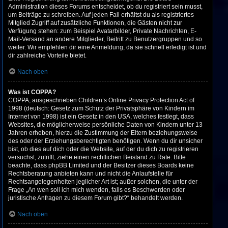
Administration dieses Forums entscheidet, ob du registriert sein musst,
um Beiträge zu schreiben. Auf jeden Fall erhältst du als registriertes
Mitglied Zugriff auf zusätzliche Funktionen, die Gästen nicht zur
Verfügung stehen: zum Beispiel Avatarbilder, Private Nachrichten, E-
Mail-Versand an andere Mitglieder, Beitritt zu Benutzergruppen und so
weiter. Wir empfehlen dir eine Anmeldung, da sie schnell erledigt ist und
dir zahlreiche Vorteile bietet.
Nach oben
Was ist COPPA?
COPPA, ausgeschrieben Children’s Online Privacy Protection Act of
1998 (deutsch: Gesetz zum Schutz der Privatsphäre von Kindern im
Internet von 1998) ist ein Gesetz in den USA, welches festlegt, dass
Websites, die möglicherweise persönliche Daten von Kindern unter 13
Jahren erheben, hierzu die Zustimmung der Eltern beziehungsweise
des oder der Erziehungsberechtigten benötigen. Wenn du dir unsicher
bist, ob dies auf dich oder die Website, auf der du dich zu registrieren
versuchst, zutrifft, ziehe einen rechtlichen Beistand zu Rate. Bitte
beachte, dass phpBB Limited und der Besitzer dieses Boards keine
Rechtsberatung anbieten kann und nicht die Anlaufstelle für
Rechtsangelegenheiten jeglicher Art ist; außer solchen, die unter der
Frage „An wen soll ich mich wenden, falls es Beschwerden oder
juristische Anfragen zu diesem Forum gibt?“ behandelt werden.
Nach oben