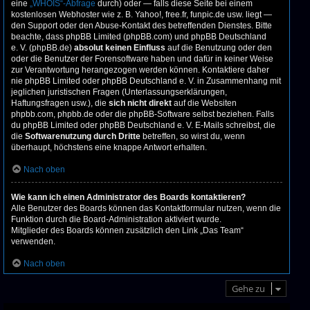
eine
„WHOIS“-Abfrage
durch) oder — falls diese Seite bei einem
kostenlosen Webhoster wie z. B. Yahoo!, free.fr, funpic.de usw. liegt —
den Support oder den Abuse-Kontakt des betreffenden Dienstes. Bitte
beachte, dass phpBB Limited (phpBB.com) und phpBB Deutschland
e. V. (phpBB.de)
absolut keinen Einfluss
auf die Benutzung oder den
oder die Benutzer der Forensoftware haben und dafür in keiner Weise
zur Verantwortung herangezogen werden können. Kontaktiere daher
nie phpBB Limited oder phpBB Deutschland e. V. in Zusammenhang mit
jeglichen juristischen Fragen (Unterlassungserklärungen,
Haftungsfragen usw.), die
sich nicht direkt
auf die Websiten
phpbb.com, phpbb.de oder die phpBB-Software selbst beziehen. Falls
du phpBB Limited oder phpBB Deutschland e. V. E-Mails schreibst, die
die
Softwarenutzung durch Dritte
betreffen, so wirst du, wenn
überhaupt, höchstens eine knappe Antwort erhalten.
Nach oben
Wie kann ich einen Administrator des Boards kontaktieren?
Alle Benutzer des Boards können das Kontaktformular nutzen, wenn die
Funktion durch die Board-Administration aktiviert wurde.
Mitglieder des Boards können zusätzlich den Link „Das Team“
verwenden.
Nach oben
Gehe zu