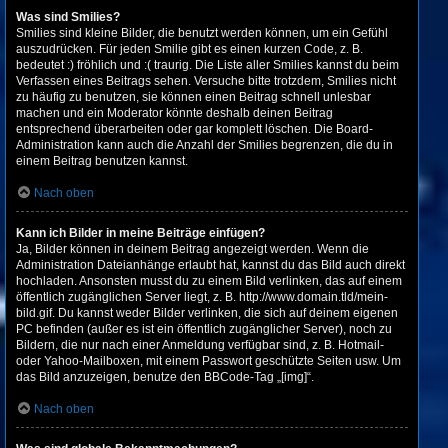
Was sind Smilies?
Smilies sind kleine Bilder, die benutzt werden können, um ein Gefühl
auszudrücken. Für jeden Smilie gibt es einen kurzen Code, z. B.
bedeutet :) fröhlich und :( traurig. Die Liste aller Smilies kannst du beim
Verfassen eines Beitrags sehen. Versuche bitte trotzdem, Smilies nicht
zu häufig zu benutzen, sie können einen Beitrag schnell unlesbar
machen und ein Moderator könnte deshalb deinen Beitrag
entsprechend überarbeiten oder gar komplett löschen. Die Board-
Administration kann auch die Anzahl der Smilies begrenzen, die du in
einem Beitrag benutzen kannst.
Nach oben
Kann ich Bilder in meine Beiträge einfügen?
Ja, Bilder können in deinem Beitrag angezeigt werden. Wenn die
Administration Dateianhänge erlaubt hat, kannst du das Bild auch direkt
hochladen. Ansonsten musst du zu einem Bild verlinken, das auf einem
öffentlich zugänglichen Server liegt, z. B. http://www.domain.tld/mein-
bild.gif. Du kannst weder Bilder verlinken, die sich auf deinem eigenen
PC befinden (außer es ist ein öffentlich zugänglicher Server), noch zu
Bildern, die nur nach einer Anmeldung verfügbar sind, z. B. Hotmail-
oder Yahoo-Mailboxen, mit einem Passwort geschützte Seiten usw. Um
das Bild anzuzeigen, benutze den BBCode-Tag „[img]“.
Nach oben