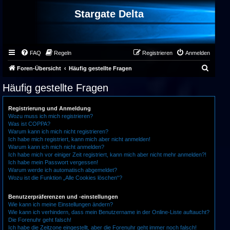
Stargate Delta
FAQ
Regeln
Registrieren
Anmelden
S
Foren-Übersicht
Häufig gestellte Fragen
u
Häufig gestellte Fragen
c
h
Registrierung und Anmeldung
Wozu muss ich mich registrieren?
e
Was ist COPPA?
Warum kann ich mich nicht registrieren?
Ich habe mich registriert, kann mich aber nicht anmelden!
Warum kann ich mich nicht anmelden?
Ich habe mich vor einiger Zeit registriert, kann mich aber nicht mehr anmelden?!
Ich habe mein Passwort vergessen!
Warum werde ich automatisch abgemeldet?
Wozu ist die Funktion „Alle Cookies löschen“?
Benutzerpräferenzen und -einstellungen
Wie kann ich meine Einstellungen ändern?
Wie kann ich verhindern, dass mein Benutzername in der Online-Liste auftaucht?
Die Forenuhr geht falsch!
Ich habe die Zeitzone eingestellt, aber die Forenuhr geht immer noch falsch!