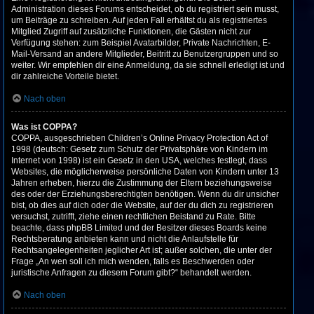
Administration dieses Forums entscheidet, ob du registriert sein musst,
um Beiträge zu schreiben. Auf jeden Fall erhältst du als registriertes
Mitglied Zugriff auf zusätzliche Funktionen, die Gästen nicht zur
Verfügung stehen: zum Beispiel Avatarbilder, Private Nachrichten, E-
Mail-Versand an andere Mitglieder, Beitritt zu Benutzergruppen und so
weiter. Wir empfehlen dir eine Anmeldung, da sie schnell erledigt ist und
dir zahlreiche Vorteile bietet.
Nach oben
Was ist COPPA?
COPPA, ausgeschrieben Children’s Online Privacy Protection Act of
1998 (deutsch: Gesetz zum Schutz der Privatsphäre von Kindern im
Internet von 1998) ist ein Gesetz in den USA, welches festlegt, dass
Websites, die möglicherweise persönliche Daten von Kindern unter 13
Jahren erheben, hierzu die Zustimmung der Eltern beziehungsweise
des oder der Erziehungsberechtigten benötigen. Wenn du dir unsicher
bist, ob dies auf dich oder die Website, auf der du dich zu registrieren
versuchst, zutrifft, ziehe einen rechtlichen Beistand zu Rate. Bitte
beachte, dass phpBB Limited und der Besitzer dieses Boards keine
Rechtsberatung anbieten kann und nicht die Anlaufstelle für
Rechtsangelegenheiten jeglicher Art ist; außer solchen, die unter der
Frage „An wen soll ich mich wenden, falls es Beschwerden oder
juristische Anfragen zu diesem Forum gibt?“ behandelt werden.
Nach oben