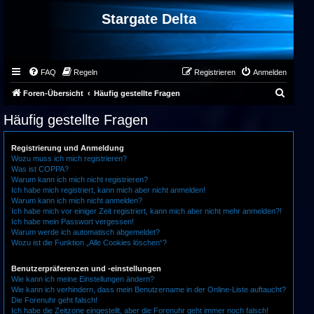
Stargate Delta
FAQ
Regeln
Registrieren
Anmelden
S
Foren-Übersicht
Häufig gestellte Fragen
u
Häufig gestellte Fragen
c
h
Registrierung und Anmeldung
Wozu muss ich mich registrieren?
e
Was ist COPPA?
Warum kann ich mich nicht registrieren?
Ich habe mich registriert, kann mich aber nicht anmelden!
Warum kann ich mich nicht anmelden?
Ich habe mich vor einiger Zeit registriert, kann mich aber nicht mehr anmelden?!
Ich habe mein Passwort vergessen!
Warum werde ich automatisch abgemeldet?
Wozu ist die Funktion „Alle Cookies löschen“?
Benutzerpräferenzen und -einstellungen
Wie kann ich meine Einstellungen ändern?
Wie kann ich verhindern, dass mein Benutzername in der Online-Liste auftaucht?
Die Forenuhr geht falsch!
Ich habe die Zeitzone eingestellt, aber die Forenuhr geht immer noch falsch!