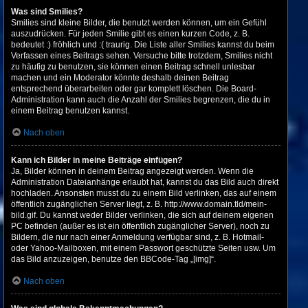
Was sind Smilies?
Smilies sind kleine Bilder, die benutzt werden können, um ein Gefühl
auszudrücken. Für jeden Smilie gibt es einen kurzen Code, z. B.
bedeutet :) fröhlich und :( traurig. Die Liste aller Smilies kannst du beim
Verfassen eines Beitrags sehen. Versuche bitte trotzdem, Smilies nicht
zu häufig zu benutzen, sie können einen Beitrag schnell unlesbar
machen und ein Moderator könnte deshalb deinen Beitrag
entsprechend überarbeiten oder gar komplett löschen. Die Board-
Administration kann auch die Anzahl der Smilies begrenzen, die du in
einem Beitrag benutzen kannst.
Nach oben
Kann ich Bilder in meine Beiträge einfügen?
Ja, Bilder können in deinem Beitrag angezeigt werden. Wenn die
Administration Dateianhänge erlaubt hat, kannst du das Bild auch direkt
hochladen. Ansonsten musst du zu einem Bild verlinken, das auf einem
öffentlich zugänglichen Server liegt, z. B. http://www.domain.tld/mein-
bild.gif. Du kannst weder Bilder verlinken, die sich auf deinem eigenen
PC befinden (außer es ist ein öffentlich zugänglicher Server), noch zu
Bildern, die nur nach einer Anmeldung verfügbar sind, z. B. Hotmail-
oder Yahoo-Mailboxen, mit einem Passwort geschützte Seiten usw. Um
das Bild anzuzeigen, benutze den BBCode-Tag „[img]“.
Nach oben