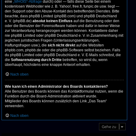
eine
„WHOIS“-Abfrage
durch) oder — falls diese Seite bei einem
kostenlosen Webhoster wie z. B. Yahoo!, free.fr, funpic.de usw. liegt —
den Support oder den Abuse-Kontakt des betreffenden Dienstes. Bitte
beachte, dass phpBB Limited (phpBB.com) und phpBB Deutschland
e. V. (phpBB.de)
absolut keinen Einfluss
auf die Benutzung oder den
oder die Benutzer der Forensoftware haben und dafür in keiner Weise
zur Verantwortung herangezogen werden können. Kontaktiere daher
nie phpBB Limited oder phpBB Deutschland e. V. in Zusammenhang mit
jeglichen juristischen Fragen (Unterlassungserklärungen,
Haftungsfragen usw.), die
sich nicht direkt
auf die Websiten
phpbb.com, phpbb.de oder die phpBB-Software selbst beziehen. Falls
du phpBB Limited oder phpBB Deutschland e. V. E-Mails schreibst, die
die
Softwarenutzung durch Dritte
betreffen, so wirst du, wenn
überhaupt, höchstens eine knappe Antwort erhalten.
Nach oben
Wie kann ich einen Administrator des Boards kontaktieren?
Alle Benutzer des Boards können das Kontaktformular nutzen, wenn die
Funktion durch die Board-Administration aktiviert wurde.
Mitglieder des Boards können zusätzlich den Link „Das Team“
verwenden.
Nach oben
Gehe zu