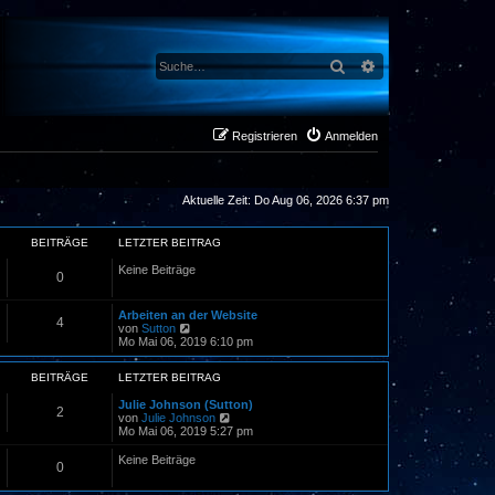
Suche
Erweiterte Suche
Registrieren
Anmelden
Aktuelle Zeit: Do Aug 06, 2026 6:37 pm
BEITRÄGE
LETZTER BEITRAG
Keine Beiträge
0
Arbeiten an der Website
4
N
von
Sutton
e
Mo Mai 06, 2019 6:10 pm
u
e
BEITRÄGE
LETZTER BEITRAG
s
t
Julie Johnson (Sutton)
e
2
N
von
Julie Johnson
r
e
Mo Mai 06, 2019 5:27 pm
B
u
e
e
Keine Beiträge
i
0
s
t
t
r