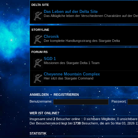
DELTA SITE
Das Leben auf der Delta Site
Das Alltägliche leben der Verschiedenen Charaktäre auf der Del
STORYLINE
Chronik
Der komplette Handlungsstrang des Stargate Delta
FORUM RS
SGD 1
Missionen des Stargate Delta 1 Team
Cheyenne Mountain Complex
Hier sitzt das Stargate Command
ANMELDEN
•
REGISTRIEREN
Benutzername:
Passwort:
WER IST ONLINE?
Insgesamt sind
2
Besucher online :: 0 sichtbare Mitglieder, 0 unsichtbar
Der Besucherrekord liegt bei
1738
Besuchern, die am So Mai 03, 2026 11:
STATISTIK