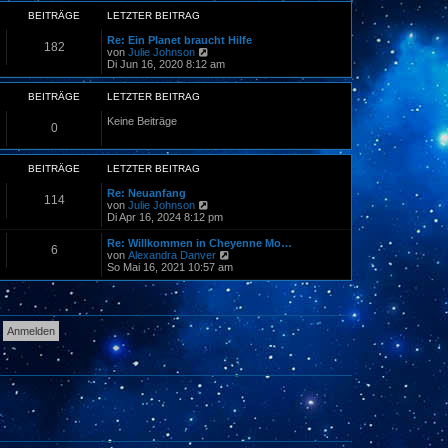
e
a
r
BEITRÄGE
LETZTER BEITRAG
g
B
e
Re: Ein Planet braucht Hilfe
182
i
N
von
Julie Johnson
t
e
Di Jun 16, 2020 8:12 am
r
u
a
e
BEITRÄGE
LETZTER BEITRAG
g
s
t
Keine Beiträge
e
0
r
B
e
BEITRÄGE
LETZTER BEITRAG
i
t
Re: Neuanfang
r
114
N
von
Julie Johnson
a
e
Di Apr 16, 2024 8:12 pm
g
u
e
Re: Willkommen in Cheyenne Mo…
6
s
N
von
Alexandra Danver
t
e
So Mai 16, 2021 10:57 am
e
u
r
e
B
s
e
t
i
e
t
r
r
B
a
e
g
i
t
r
a
g