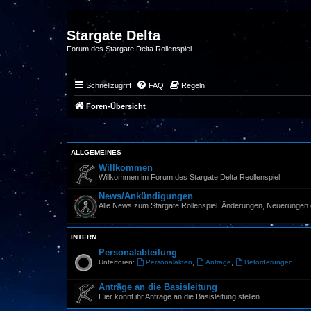
Stargate Delta
Forum des Stargate Delta Rollenspiel
Schnellzugriff
FAQ
Regeln
Foren-Übersicht
ALLGEMEINES
Willkommen
Willkommen im Forum des Stargate Delta Reollenspiel
News/Ankündigungen
Alle News zum Stargate Rollenspiel. Änderungen, Neuerungen 
INTERN
Personalabteilung
,
,
Unterforen:
Personalakten
Anträge
Beförderungen
Anträge an die Basisleitung
Hier könnt ihr Anträge an die Basisleitung stellen