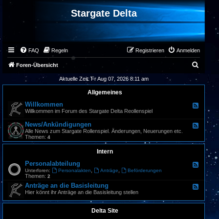
Stargate Delta
FAQ
Regeln
Registrieren
Anmelden
S
Foren-Übersicht
u
Aktuelle Zeit: Fr Aug 07, 2026 8:11 am
c
Allgemeines
h
Willkommen
F
e
Willkommen im Forum des Stargate Delta Reollenspiel
e
e
d
News/Ankündigungen
F
-
e
Alle News zum Stargate Rollenspiel. Änderungen, Neuerungen etc.
W
e
Themen:
4
i
d
l
-
Intern
l
N
k
e
Personalabteilung
o
F
w
m
e
,
,
Unterforen:
Personalakten
Anträge
Beförderungen
s
m
e
Themen:
2
/
e
d
A
Anträge an die Basisleitung
F
n
-
n
e
Hier könnt ihr Anträge an die Basisleitung stellen
P
k
e
e
ü
d
r
n
-
Delta Site
s
d
A
o
i