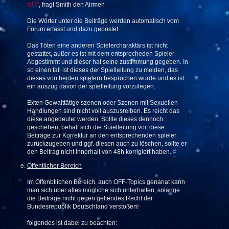
ist?"
, fragt Smith den Airmen
Die Wörter unter die Beiträge werden automatisch vom
Forum erfasst und dazu gepostet.
Das Töten eine anderen Spielercharaktärs ist nicht
gestattet, außer es ist mit dem entsprecheden Spieler
Abgestimmt und dieser hat seine zustimmung gegeben. In
so einen fall ist dieses der Spielleitung zu melden, das
dieses von beiden spielern besprochen wurde und es ist
ein auszug davon der spielleitung vorzulegen.
Exten Gewalttätige szenen oder Szenen mit Sexuellen
Handlungen sind nicht voll auszusreiben. Es reicht das
diese angedeutet werden. Sollte dieses dennoch
geschehen, behält sich die Süielleitung vor, diese
Beiträge zur Korrektur an den entsprechenden spieler
zurückzugeben und ggf. diesen auch zu löschen, sollte er
den Beitrag nicht innerhalt von 48h korrigiert haben.
#
Öffentlicher Bereich
Im Öffenbtlichen Bereich, auch OFF-Topics genanat kann
man sich über alles mögliche sich unterhalten, solange
die Beiträge nicht gegen geltendes Recht der
Bundesrepublik Deutschland verstoßen.
folgendes ist dabei zu beachten: