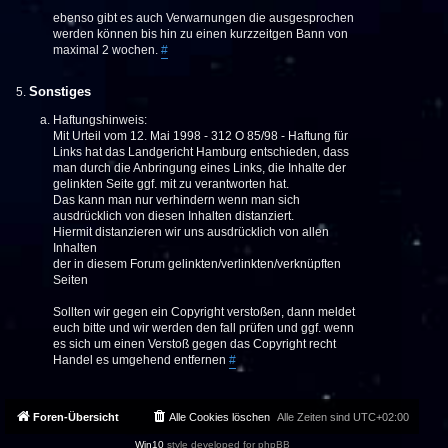
ebenso gibt es auch Verwarnungen die ausgesprochen
werden können bis hin zu einen kurzzeitgen Bann von
maximal 2 wochen.
#
Sonstiges
Haftungshinweis:
Mit Urteil vom 12. Mai 1998 - 312 O 85/98 - Haftung für
Links hat das Landgericht Hamburg entschieden, dass
man durch die Anbringung eines Links, die Inhalte der
gelinkten Seite ggf. mit zu verantworten hat.
Das kann man nur verhindern wenn man sich
ausdrücklich von diesen Inhalten distanziert.
Hiermit distanzieren wir uns ausdrücklich von allen
Inhalten
der in diesem Forum gelinkten/verlinkten/verknüpften
Seiten
Sollten wir gegen ein Copyright verstoßen, dann meldet
euch bitte und wir werden den fall prüfen und ggf. wenn
es sich um einen Verstoß gegen das Copyright recht
Handel es umgehend entfernen
#
Foren-Übersicht
Alle Cookies löschen
Alle Zeiten sind
UTC+02:00
Win10
style developed for phpBB