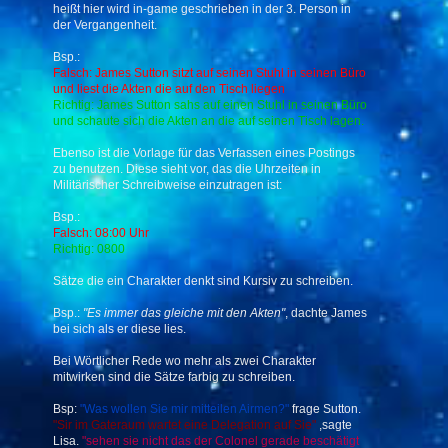
heißt hier wird in-game geschrieben in der 3. Person in
der Vergangenheit.
Bsp.:
Falsch: James Sutton sitzt auf seinen Stuhl in seinen Büro
und liest die Akten die auf den Tisch liegen
Richtig: James Sutton sahs auf einen Stuhl in seinen Büro
und schaute sich die Akten an die auf seinen Tisch lagen.
Ebenso ist die Vorlage für das Verfassen eines Postings
zu benutzen. Diese sieht vor, das die Uhrzeiten in
Militärischer Schreibweise einzutragen ist:
Bsp.:
Falsch: 08:00 Uhr
Richtig: 0800
Sätze die ein Charakter denkt sind Kursiv zu schreiben.
Bsp.:
"Es immer das gleiche mit den Akten"
, dachte James
bei sich als er diese lies.
Bei Wörtlicher Rede wo mehr als zwei Charakter
mitwirken sind die Sätze farbig zu schreiben.
Bsp:
"Was wollen Sie mir mitteilen Airmen?"
frage Sutton.
"Sir im Gateraum wartet eine Delegation auf Sie"
,sagte
Lisa.
"sehen sie nicht das der Colonel gerade beschätigt