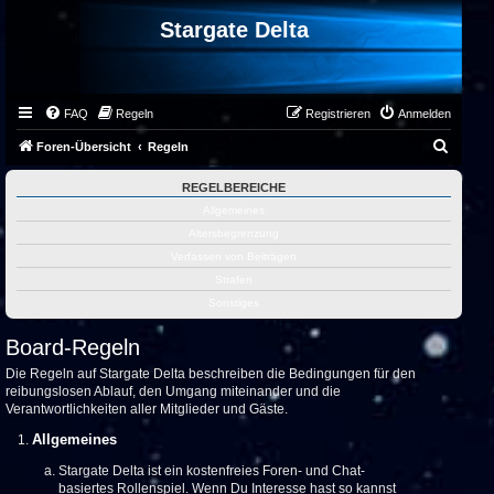
Stargate Delta
FAQ
Regeln
Registrieren
Anmelden
S
Foren-Übersicht
Regeln
u
REGELBEREICHE
c
Allgemeines
h
Altersbegrenzung
e
Verfassen von Beiträgen
Strafen
Sonstiges
Board-Regeln
Die Regeln auf Stargate Delta beschreiben die Bedingungen für den
reibungslosen Ablauf, den Umgang miteinander und die
Verantwortlichkeiten aller Mitglieder und Gäste.
Allgemeines
Stargate Delta ist ein kostenfreies Foren- und Chat-
basiertes Rollenspiel. Wenn Du Interesse hast so kannst