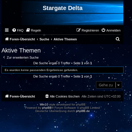
Stargate Delta
FAQ
Regeln
Registrieren
Anmelden
S
Foren-Übersicht
Suche
Aktive Themen
u
Aktive Themen
c
Zur erweiterten Suche
h
Die Suche ergab 0 Treffer • Seite
1
von
1
e
Es wurden keine passenden Ergebnisse gefunden.
Die Suche ergab 0 Treffer • Seite
1
von
1
Gehe zu
Foren-Übersicht
Alle Cookies löschen
Alle Zeiten sind
UTC+02:00
Win10
style developed for phpBB
Powered by
phpBB
® Forum Software © phpBB Limited
Deutsche Übersetzung durch
phpBB.de