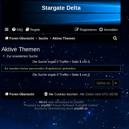
Stargate Delta
FAQ
Regeln
Registrieren
Anmelden
S
Foren-Übersicht
Suche
Aktive Themen
u
Aktive Themen
c
Zur erweiterten Suche
h
Die Suche ergab 0 Treffer • Seite
1
von
1
e
Es wurden keine passenden Ergebnisse gefunden.
Die Suche ergab 0 Treffer • Seite
1
von
1
Gehe zu
Foren-Übersicht
Alle Cookies löschen
Alle Zeiten sind
UTC+02:00
Win10
style developed for phpBB
Powered by
phpBB
® Forum Software © phpBB Limited
Deutsche Übersetzung durch
phpBB.de