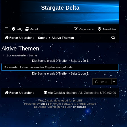
Stargate Delta
FAQ
Regeln
Registrieren
Anmelden
S
Foren-Übersicht
Suche
Aktive Themen
u
Aktive Themen
c
Zur erweiterten Suche
h
Die Suche ergab 0 Treffer • Seite
1
von
1
e
Es wurden keine passenden Ergebnisse gefunden.
Die Suche ergab 0 Treffer • Seite
1
von
1
Gehe zu
Foren-Übersicht
Alle Cookies löschen
Alle Zeiten sind
UTC+02:00
Win10
style developed for phpBB
Powered by
phpBB
® Forum Software © phpBB Limited
Deutsche Übersetzung durch
phpBB.de