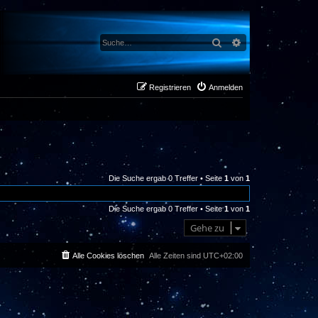
Suche
Erweiterte Suche
Registrieren
Anmelden
Die Suche ergab 0 Treffer • Seite
1
von
1
Die Suche ergab 0 Treffer • Seite
1
von
1
Gehe zu
Alle Cookies löschen
Alle Zeiten sind
UTC+02:00