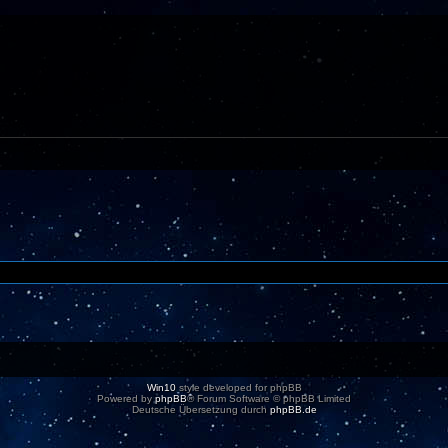
Win10
style developed for phpBB
Powered by
phpBB
® Forum Software © phpBB Limited
Deutsche Übersetzung durch
phpBB.de