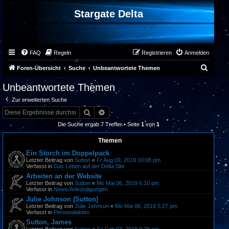
Stargate Delta
FAQ
Regeln
Registrieren
Anmelden
S
Foren-Übersicht
Suche
Unbeantwortete Themen
u
Unbeantwortete Themen
c
Zur erweiterten Suche
h
Suche
Erweiterte Suche
e
Die Suche ergab 7 Treffer • Seite
1
von
1
Themen
Ein Storch im Doppelpack
Letzter Beitrag von
Sutton
«
Fr Aug 09, 2019 10:08 pm
Verfasst in
Das Leben auf der Delta Site
Arbeiten an der Website
Letzter Beitrag von
Sutton
«
Mo Mai 06, 2019 6:10 pm
Verfasst in
News/Ankündigungen
Julie Johnson (Sutton)
Letzter Beitrag von
Julie Johnson
«
Mo Mai 06, 2019 5:27 pm
Verfasst in
Personalakten
Sutton, James
Letzter Beitrag von
Sutton
«
Sa Feb 03, 2018 9:28 pm