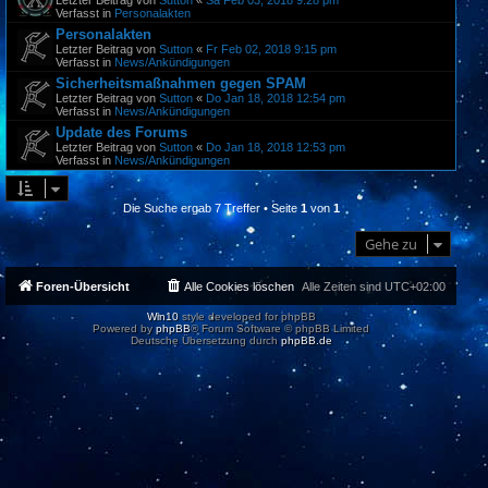
Verfasst in
Personalakten
Personalakten
Letzter Beitrag von
Sutton
«
Fr Feb 02, 2018 9:15 pm
Verfasst in
News/Ankündigungen
Sicherheitsmaßnahmen gegen SPAM
Letzter Beitrag von
Sutton
«
Do Jan 18, 2018 12:54 pm
Verfasst in
News/Ankündigungen
Update des Forums
Letzter Beitrag von
Sutton
«
Do Jan 18, 2018 12:53 pm
Verfasst in
News/Ankündigungen
Die Suche ergab 7 Treffer • Seite
1
von
1
Gehe zu
Foren-Übersicht
Alle Cookies löschen
Alle Zeiten sind
UTC+02:00
Win10
style developed for phpBB
Powered by
phpBB
® Forum Software © phpBB Limited
Deutsche Übersetzung durch
phpBB.de