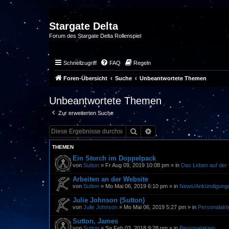
Stargate Delta
Forum des Stargate Delta Rollenspiel
Schnellzugriff
FAQ
Regeln
Foren-Übersicht
Suche
Unbeantwortete Themen
Unbeantwortete Themen
Zur erweiterten Suche
Suche
Erweiterte Suche
THEMEN
Ein Storch im Doppelpack
von
Sutton
»
Fr Aug 09, 2019 10:08 pm
» in
Das Leben auf der 
Arbeiten an der Website
von
Sutton
»
Mo Mai 06, 2019 6:10 pm
» in
News/Ankündigung
Julie Johnson (Sutton)
von
Julie Johnson
»
Mo Mai 06, 2019 5:27 pm
» in
Personalakt
Sutton, James
von
Sutton
»
Sa Feb 03, 2018 9:28 pm
» in
Personalakten