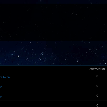
ANTWORTEN
0
Delta Site
0
en
0
en
0