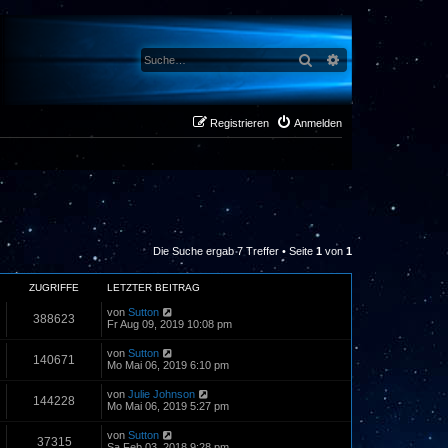
Suche
Erweiterte Suche
Registrieren
Anmelden
Die Suche ergab 7 Treffer • Seite
1
von
1
ZUGRIFFE
LETZTER BEITRAG
von
Sutton
388623
Fr Aug 09, 2019 10:08 pm
von
Sutton
140671
Mo Mai 06, 2019 6:10 pm
von
Julie Johnson
144228
Mo Mai 06, 2019 5:27 pm
von
Sutton
37315
Sa Feb 03, 2018 9:28 pm