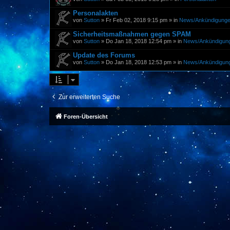
Personalakten
von
Sutton
»
Fr Feb 02, 2018 9:15 pm
» in
News/Ankündigung
Sicherheitsmaßnahmen gegen SPAM
von
Sutton
»
Do Jan 18, 2018 12:54 pm
» in
News/Ankündigun
Update des Forums
von
Sutton
»
Do Jan 18, 2018 12:53 pm
» in
News/Ankündigun
Zur erweiterten Suche
Foren-Übersicht