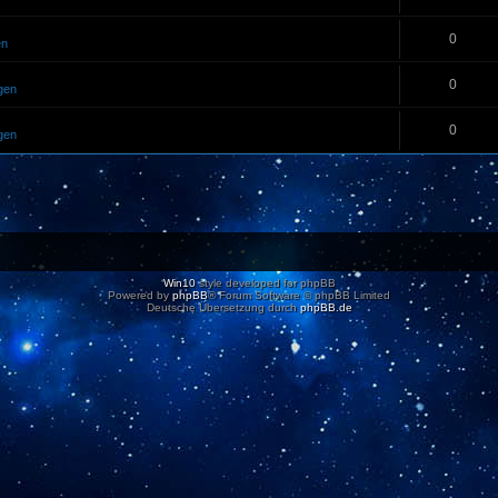
0
en
0
gen
0
gen
Win10
style developed for phpBB
Powered by
phpBB
® Forum Software © phpBB Limited
Deutsche Übersetzung durch
phpBB.de