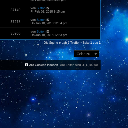
von
Sutton
37149
Fr Feb 02, 2018 9:15 pm
von
Sutton
37278
Do Jan 18, 2018 12:54 pm
von
Sutton
35966
Do Jan 18, 2018 12:53 pm
Die Suche ergab 7 Treffer • Seite
1
von
1
Gehe zu
Alle Cookies löschen
Alle Zeiten sind
UTC+02:00