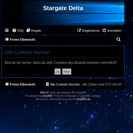
Stargate Delta
FAQ
Regeln
Registrieren
Anmelden
S
Foren-Übersicht
u
Alle Cookies löschen
c
h
Bist du dir sicher, dass du alle Cookies des Boards löschen möchtest?
e
Foren-Übersicht
Alle Cookies löschen
Alle Zeiten sind
UTC+02:00
Win10
style developed for phpBB
Powered by
phpBB
® Forum Software © phpBB Limited
Deutsche Übersetzung durch
phpBB.de