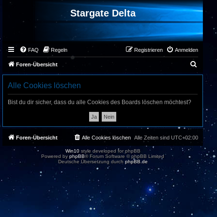
Stargate Delta
FAQ
Regeln
Registrieren
Anmelden
S
Foren-Übersicht
u
Alle Cookies löschen
c
h
Bist du dir sicher, dass du alle Cookies des Boards löschen möchtest?
e
Foren-Übersicht
Alle Cookies löschen
Alle Zeiten sind
UTC+02:00
Win10
style developed for phpBB
Powered by
phpBB
® Forum Software © phpBB Limited
Deutsche Übersetzung durch
phpBB.de