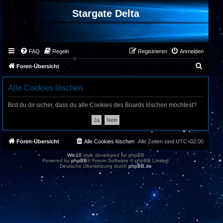
Stargate Delta
FAQ
Regeln
Registrieren
Anmelden
S
Foren-Übersicht
u
Alle Cookies löschen
c
h
Bist du dir sicher, dass du alle Cookies des Boards löschen möchtest?
e
Foren-Übersicht
Alle Cookies löschen
Alle Zeiten sind
UTC+02:00
Win10
style developed for phpBB
Powered by
phpBB
® Forum Software © phpBB Limited
Deutsche Übersetzung durch
phpBB.de