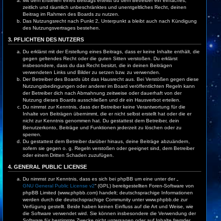
Mit dem Erstellen eines Beitrags erteilst du dem Betreiber ein einfaches,
zeitlich und räumlich unbeschränktes und unentgeltliches Recht, deinen
Beitrag im Rahmen des Boards zu nutzen.
Das Nutzungsrecht nach Punkt 2, Unterpunkt a bleibt auch nach Kündigung
des Nutzungsvertrages bestehen.
3. PFLICHTEN DES NUTZERS
Du erklärst mit der Erstellung eines Beitrags, dass er keine Inhalte enthält, die
gegen geltendes Recht oder die guten Sitten verstoßen. Du erklärst
insbesondere, dass du das Recht besitzt, die in deinen Beiträgen
verwendeten Links und Bilder zu setzen bzw. zu verwenden.
Der Betreiber des Boards übt das Hausrecht aus. Bei Verstößen gegen diese
Nutzungsbedingungen oder anderer im Board veröffentlichten Regeln kann
der Betreiber dich nach Abmahnung zeitweise oder dauerhaft von der
Nutzung dieses Boards ausschließen und dir ein Hausverbot erteilen.
Du nimmst zur Kenntnis, dass der Betreiber keine Verantwortung für die
Inhalte von Beiträgen übernimmt, die er nicht selbst erstellt hat oder die er
nicht zur Kenntnis genommen hat. Du gestattest dem Betreiber, dein
Benutzerkonto, Beiträge und Funktionen jederzeit zu löschen oder zu
sperren.
Du gestattest dem Betreiber darüber hinaus, deine Beiträge abzuändern,
sofern sie gegen o. g. Regeln verstoßen oder geeignet sind, dem Betreiber
oder einem Dritten Schaden zuzufügen.
4. GENERAL PUBLIC LICENSE
Du nimmst zur Kenntnis, dass es sich bei phpBB um eine unter der „
GNU General Public License v2
“ (GPL) bereitgestellten Foren-Software von
phpBB Limited (www.phpbb.com) handelt; deutschsprachige Informationen
werden durch die deutschsprachige Community unter www.phpbb.de zur
Verfügung gestellt. Beide haben keinen Einfluss auf die Art und Weise, wie
die Software verwendet wird. Sie können insbesondere die Verwendung der
Software für bestimmte Zwecke nicht untersagen oder auf Inhalte fremder