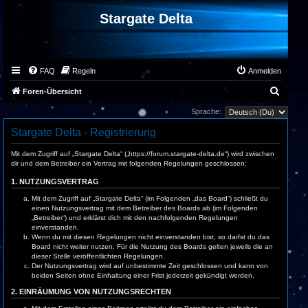
Stargate Delta
FAQ
Regeln
Anmelden
S
Foren-Übersicht
u
Sprache:
c
Stargate Delta - Registrierung
h
Mit dem Zugriff auf „Stargate Delta“ („https://forum.stargate-delta.de“) wird zwischen
e
dir und dem Betreiber ein Vertrag mit folgenden Regelungen geschlossen:
1. NUTZUNGSVERTRAG
Mit dem Zugriff auf „Stargate Delta“ (im Folgenden „das Board“) schließt du
einen Nutzungsvertrag mit dem Betreiber des Boards ab (im Folgenden
„Betreiber“) und erklärst dich mit den nachfolgenden Regelungen
einverstanden.
Wenn du mit diesen Regelungen nicht einverstanden bist, so darfst du das
Board nicht weiter nutzen. Für die Nutzung des Boards gelten jeweils die an
dieser Stelle veröffentlichten Regelungen.
Der Nutzungsvertrag wird auf unbestimmte Zeit geschlossen und kann von
beiden Seiten ohne Einhaltung einer Frist jederzeit gekündigt werden.
2. EINRÄUMUNG VON NUTZUNGSRECHTEN