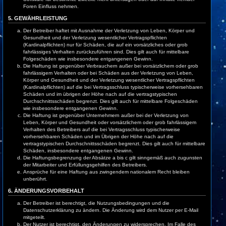
Foren Einfluss nehmen.
5. GEWÄHRLEISTUNG
Der Betreiber haftet mit Ausnahme der Verletzung von Leben, Körper und
Gesundheit und der Verletzung wesentlicher Vertragspflichten
(Kardinalpflichten) nur für Schäden, die auf ein vorsätzliches oder grob
fahrlässiges Verhalten zurückzuführen sind. Dies gilt auch für mittelbare
Folgeschäden wie insbesondere entgangenen Gewinn.
Die Haftung ist gegenüber Verbrauchern außer bei vorsätzlichem oder grob
fahrlässigem Verhalten oder bei Schäden aus der Verletzung von Leben,
Körper und Gesundheit und der Verletzung wesentlicher Vertragspflichten
(Kardinalpflichten) auf die bei Vertragsschluss typischerweise vorhersehbaren
Schäden und im übrigen der Höhe nach auf die vertragstypischen
Durchschnittsschäden begrenzt. Dies gilt auch für mittelbare Folgeschäden
wie insbesondere entgangenen Gewinn.
Die Haftung ist gegenüber Unternehmern außer bei der Verletzung von
Leben, Körper und Gesundheit oder vorsätzlichem oder grob fahrlässigem
Verhalten des Betreibers auf die bei Vertragsschluss typischerweise
vorhersehbaren Schäden und im Übrigen der Höhe nach auf die
vertragstypischen Durchschnittsschäden begrenzt. Dies gilt auch für mittelbare
Schäden, insbesondere entgangenen Gewinn.
Die Haftungsbegrenzung der Absätze a bis c gilt sinngemäß auch zugunsten
der Mitarbeiter und Erfüllungsgehilfen des Betreibers.
Ansprüche für eine Haftung aus zwingendem nationalem Recht bleiben
unberührt.
6. ÄNDERUNGSVORBEHALT
Der Betreiber ist berechtigt, die Nutzungsbedingungen und die
Datenschutzerklärung zu ändern. Die Änderung wird dem Nutzer per E-Mail
mitgeteilt.
Der Nutzer ist berechtigt, den Änderungen zu widersprechen. Im Falle des