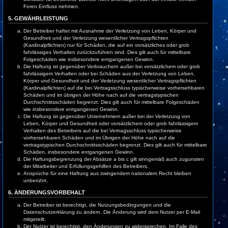
Foren Einfluss nehmen.
5. GEWÄHRLEISTUNG
Der Betreiber haftet mit Ausnahme der Verletzung von Leben, Körper und
Gesundheit und der Verletzung wesentlicher Vertragspflichten
(Kardinalpflichten) nur für Schäden, die auf ein vorsätzliches oder grob
fahrlässiges Verhalten zurückzuführen sind. Dies gilt auch für mittelbare
Folgeschäden wie insbesondere entgangenen Gewinn.
Die Haftung ist gegenüber Verbrauchern außer bei vorsätzlichem oder grob
fahrlässigem Verhalten oder bei Schäden aus der Verletzung von Leben,
Körper und Gesundheit und der Verletzung wesentlicher Vertragspflichten
(Kardinalpflichten) auf die bei Vertragsschluss typischerweise vorhersehbaren
Schäden und im übrigen der Höhe nach auf die vertragstypischen
Durchschnittsschäden begrenzt. Dies gilt auch für mittelbare Folgeschäden
wie insbesondere entgangenen Gewinn.
Die Haftung ist gegenüber Unternehmern außer bei der Verletzung von
Leben, Körper und Gesundheit oder vorsätzlichem oder grob fahrlässigem
Verhalten des Betreibers auf die bei Vertragsschluss typischerweise
vorhersehbaren Schäden und im Übrigen der Höhe nach auf die
vertragstypischen Durchschnittsschäden begrenzt. Dies gilt auch für mittelbare
Schäden, insbesondere entgangenen Gewinn.
Die Haftungsbegrenzung der Absätze a bis c gilt sinngemäß auch zugunsten
der Mitarbeiter und Erfüllungsgehilfen des Betreibers.
Ansprüche für eine Haftung aus zwingendem nationalem Recht bleiben
unberührt.
6. ÄNDERUNGSVORBEHALT
Der Betreiber ist berechtigt, die Nutzungsbedingungen und die
Datenschutzerklärung zu ändern. Die Änderung wird dem Nutzer per E-Mail
mitgeteilt.
Der Nutzer ist berechtigt, den Änderungen zu widersprechen. Im Falle des