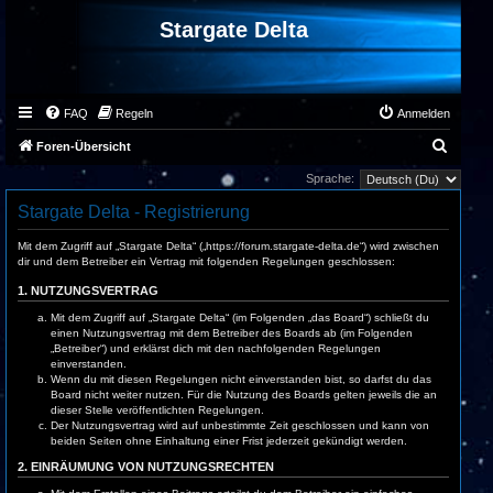
Stargate Delta
FAQ
Regeln
Anmelden
S
Foren-Übersicht
u
Sprache:
c
Stargate Delta - Registrierung
h
Mit dem Zugriff auf „Stargate Delta“ („https://forum.stargate-delta.de“) wird zwischen
e
dir und dem Betreiber ein Vertrag mit folgenden Regelungen geschlossen:
1. NUTZUNGSVERTRAG
Mit dem Zugriff auf „Stargate Delta“ (im Folgenden „das Board“) schließt du
einen Nutzungsvertrag mit dem Betreiber des Boards ab (im Folgenden
„Betreiber“) und erklärst dich mit den nachfolgenden Regelungen
einverstanden.
Wenn du mit diesen Regelungen nicht einverstanden bist, so darfst du das
Board nicht weiter nutzen. Für die Nutzung des Boards gelten jeweils die an
dieser Stelle veröffentlichten Regelungen.
Der Nutzungsvertrag wird auf unbestimmte Zeit geschlossen und kann von
beiden Seiten ohne Einhaltung einer Frist jederzeit gekündigt werden.
2. EINRÄUMUNG VON NUTZUNGSRECHTEN