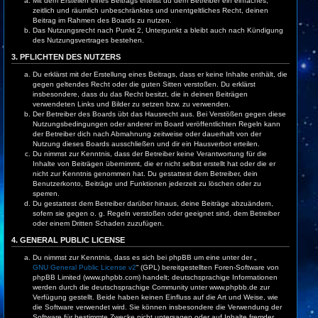
Mit dem Erstellen eines Beitrags erteilst du dem Betreiber ein einfaches,
zeitlich und räumlich unbeschränktes und unentgeltliches Recht, deinen
Beitrag im Rahmen des Boards zu nutzen.
Das Nutzungsrecht nach Punkt 2, Unterpunkt a bleibt auch nach Kündigung
des Nutzungsvertrages bestehen.
3. PFLICHTEN DES NUTZERS
Du erklärst mit der Erstellung eines Beitrags, dass er keine Inhalte enthält, die
gegen geltendes Recht oder die guten Sitten verstoßen. Du erklärst
insbesondere, dass du das Recht besitzt, die in deinen Beiträgen
verwendeten Links und Bilder zu setzen bzw. zu verwenden.
Der Betreiber des Boards übt das Hausrecht aus. Bei Verstößen gegen diese
Nutzungsbedingungen oder anderer im Board veröffentlichten Regeln kann
der Betreiber dich nach Abmahnung zeitweise oder dauerhaft von der
Nutzung dieses Boards ausschließen und dir ein Hausverbot erteilen.
Du nimmst zur Kenntnis, dass der Betreiber keine Verantwortung für die
Inhalte von Beiträgen übernimmt, die er nicht selbst erstellt hat oder die er
nicht zur Kenntnis genommen hat. Du gestattest dem Betreiber, dein
Benutzerkonto, Beiträge und Funktionen jederzeit zu löschen oder zu
sperren.
Du gestattest dem Betreiber darüber hinaus, deine Beiträge abzuändern,
sofern sie gegen o. g. Regeln verstoßen oder geeignet sind, dem Betreiber
oder einem Dritten Schaden zuzufügen.
4. GENERAL PUBLIC LICENSE
Du nimmst zur Kenntnis, dass es sich bei phpBB um eine unter der „
GNU General Public License v2
“ (GPL) bereitgestellten Foren-Software von
phpBB Limited (www.phpbb.com) handelt; deutschsprachige Informationen
werden durch die deutschsprachige Community unter www.phpbb.de zur
Verfügung gestellt. Beide haben keinen Einfluss auf die Art und Weise, wie
die Software verwendet wird. Sie können insbesondere die Verwendung der
Software für bestimmte Zwecke nicht untersagen oder auf Inhalte fremder