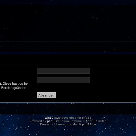
t. Diese hast du bei
 Bereich geändert.
Win10
style developed for phpBB
Powered by
phpBB
® Forum Software © phpBB Limited
Deutsche Übersetzung durch
phpBB.de