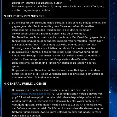
Beitrag im Rahmen des Boards zu nutzen.
Das Nutzungsrecht nach Punkt 2, Unterpunkt a bleibt auch nach Kündigung
des Nutzungsvertrages bestehen.
3. PFLICHTEN DES NUTZERS
Du erklärst mit der Erstellung eines Beitrags, dass er keine Inhalte enthält, die
gegen geltendes Recht oder die guten Sitten verstoßen. Du erklärst
insbesondere, dass du das Recht besitzt, die in deinen Beiträgen
verwendeten Links und Bilder zu setzen bzw. zu verwenden.
Der Betreiber des Boards übt das Hausrecht aus. Bei Verstößen gegen diese
Nutzungsbedingungen oder anderer im Board veröffentlichten Regeln kann
der Betreiber dich nach Abmahnung zeitweise oder dauerhaft von der
Nutzung dieses Boards ausschließen und dir ein Hausverbot erteilen.
Du nimmst zur Kenntnis, dass der Betreiber keine Verantwortung für die
Inhalte von Beiträgen übernimmt, die er nicht selbst erstellt hat oder die er
nicht zur Kenntnis genommen hat. Du gestattest dem Betreiber, dein
Benutzerkonto, Beiträge und Funktionen jederzeit zu löschen oder zu
sperren.
Du gestattest dem Betreiber darüber hinaus, deine Beiträge abzuändern,
sofern sie gegen o. g. Regeln verstoßen oder geeignet sind, dem Betreiber
oder einem Dritten Schaden zuzufügen.
4. GENERAL PUBLIC LICENSE
Du nimmst zur Kenntnis, dass es sich bei phpBB um eine unter der „
GNU General Public License v2
“ (GPL) bereitgestellten Foren-Software von
phpBB Limited (www.phpbb.com) handelt; deutschsprachige Informationen
werden durch die deutschsprachige Community unter www.phpbb.de zur
Verfügung gestellt. Beide haben keinen Einfluss auf die Art und Weise, wie
die Software verwendet wird. Sie können insbesondere die Verwendung der
Software für bestimmte Zwecke nicht untersagen oder auf Inhalte fremder
Foren Einfluss nehmen.