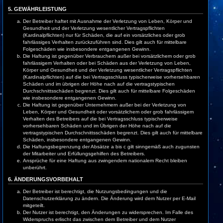
5. GEWÄHRLEISTUNG
Der Betreiber haftet mit Ausnahme der Verletzung von Leben, Körper und
Gesundheit und der Verletzung wesentlicher Vertragspflichten
(Kardinalpflichten) nur für Schäden, die auf ein vorsätzliches oder grob
fahrlässiges Verhalten zurückzuführen sind. Dies gilt auch für mittelbare
Folgeschäden wie insbesondere entgangenen Gewinn.
Die Haftung ist gegenüber Verbrauchern außer bei vorsätzlichem oder grob
fahrlässigem Verhalten oder bei Schäden aus der Verletzung von Leben,
Körper und Gesundheit und der Verletzung wesentlicher Vertragspflichten
(Kardinalpflichten) auf die bei Vertragsschluss typischerweise vorhersehbaren
Schäden und im übrigen der Höhe nach auf die vertragstypischen
Durchschnittsschäden begrenzt. Dies gilt auch für mittelbare Folgeschäden
wie insbesondere entgangenen Gewinn.
Die Haftung ist gegenüber Unternehmern außer bei der Verletzung von
Leben, Körper und Gesundheit oder vorsätzlichem oder grob fahrlässigem
Verhalten des Betreibers auf die bei Vertragsschluss typischerweise
vorhersehbaren Schäden und im Übrigen der Höhe nach auf die
vertragstypischen Durchschnittsschäden begrenzt. Dies gilt auch für mittelbare
Schäden, insbesondere entgangenen Gewinn.
Die Haftungsbegrenzung der Absätze a bis c gilt sinngemäß auch zugunsten
der Mitarbeiter und Erfüllungsgehilfen des Betreibers.
Ansprüche für eine Haftung aus zwingendem nationalem Recht bleiben
unberührt.
6. ÄNDERUNGSVORBEHALT
Der Betreiber ist berechtigt, die Nutzungsbedingungen und die
Datenschutzerklärung zu ändern. Die Änderung wird dem Nutzer per E-Mail
mitgeteilt.
Der Nutzer ist berechtigt, den Änderungen zu widersprechen. Im Falle des
Widerspruchs erlischt das zwischen dem Betreiber und dem Nutzer