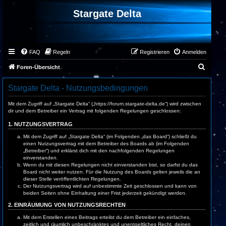
Stargate Delta
FAQ
Regeln
Registrieren
Anmelden
S
Foren-Übersicht
u
Stargate Delta - Nutzungsbedingungen
c
h
Mit dem Zugriff auf „Stargate Delta“ („https://forum.stargate-delta.de“) wird zwischen
dir und dem Betreiber ein Vertrag mit folgenden Regelungen geschlossen:
e
1. NUTZUNGSVERTRAG
Mit dem Zugriff auf „Stargate Delta“ (im Folgenden „das Board“) schließt du
einen Nutzungsvertrag mit dem Betreiber des Boards ab (im Folgenden
„Betreiber“) und erklärst dich mit den nachfolgenden Regelungen
einverstanden.
Wenn du mit diesen Regelungen nicht einverstanden bist, so darfst du das
Board nicht weiter nutzen. Für die Nutzung des Boards gelten jeweils die an
dieser Stelle veröffentlichten Regelungen.
Der Nutzungsvertrag wird auf unbestimmte Zeit geschlossen und kann von
beiden Seiten ohne Einhaltung einer Frist jederzeit gekündigt werden.
2. EINRÄUMUNG VON NUTZUNGSRECHTEN
Mit dem Erstellen eines Beitrags erteilst du dem Betreiber ein einfaches,
zeitlich und räumlich unbeschränktes und unentgeltliches Recht, deinen