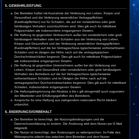
5. GEWÄHRLEISTUNG
Der Betreiber haftet mit Ausnahme der Verletzung von Leben, Körper und
Gesundheit und der Verletzung wesentlicher Vertragspflichten
(Kardinalpflichten) nur für Schäden, die auf ein vorsätzliches oder grob
fahrlässiges Verhalten zurückzuführen sind. Dies gilt auch für mittelbare
Folgeschäden wie insbesondere entgangenen Gewinn.
Die Haftung ist gegenüber Verbrauchern außer bei vorsätzlichem oder grob
fahrlässigem Verhalten oder bei Schäden aus der Verletzung von Leben,
Körper und Gesundheit und der Verletzung wesentlicher Vertragspflichten
(Kardinalpflichten) auf die bei Vertragsschluss typischerweise vorhersehbaren
Schäden und im übrigen der Höhe nach auf die vertragstypischen
Durchschnittsschäden begrenzt. Dies gilt auch für mittelbare Folgeschäden
wie insbesondere entgangenen Gewinn.
Die Haftung ist gegenüber Unternehmern außer bei der Verletzung von
Leben, Körper und Gesundheit oder vorsätzlichem oder grob fahrlässigem
Verhalten des Betreibers auf die bei Vertragsschluss typischerweise
vorhersehbaren Schäden und im Übrigen der Höhe nach auf die
vertragstypischen Durchschnittsschäden begrenzt. Dies gilt auch für mittelbare
Schäden, insbesondere entgangenen Gewinn.
Die Haftungsbegrenzung der Absätze a bis c gilt sinngemäß auch zugunsten
der Mitarbeiter und Erfüllungsgehilfen des Betreibers.
Ansprüche für eine Haftung aus zwingendem nationalem Recht bleiben
unberührt.
6. ÄNDERUNGSVORBEHALT
Der Betreiber ist berechtigt, die Nutzungsbedingungen und die
Datenschutzerklärung zu ändern. Die Änderung wird dem Nutzer per E-Mail
mitgeteilt.
Der Nutzer ist berechtigt, den Änderungen zu widersprechen. Im Falle des
Widerspruchs erlischt das zwischen dem Betreiber und dem Nutzer