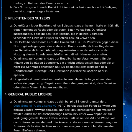
Beitrag im Rahmen des Boards zu nutzen.
Das Nutzungsrecht nach Punkt 2, Unterpunkt a bleibt auch nach Kündigung
des Nutzungsvertrages bestehen.
3. PFLICHTEN DES NUTZERS
Du erklärst mit der Erstellung eines Beitrags, dass er keine Inhalte enthält, die
gegen geltendes Recht oder die guten Sitten verstoßen. Du erklärst
insbesondere, dass du das Recht besitzt, die in deinen Beiträgen
verwendeten Links und Bilder zu setzen bzw. zu verwenden.
Der Betreiber des Boards übt das Hausrecht aus. Bei Verstößen gegen diese
Nutzungsbedingungen oder anderer im Board veröffentlichten Regeln kann
der Betreiber dich nach Abmahnung zeitweise oder dauerhaft von der
Nutzung dieses Boards ausschließen und dir ein Hausverbot erteilen.
Du nimmst zur Kenntnis, dass der Betreiber keine Verantwortung für die
Inhalte von Beiträgen übernimmt, die er nicht selbst erstellt hat oder die er
nicht zur Kenntnis genommen hat. Du gestattest dem Betreiber, dein
Benutzerkonto, Beiträge und Funktionen jederzeit zu löschen oder zu
sperren.
Du gestattest dem Betreiber darüber hinaus, deine Beiträge abzuändern,
sofern sie gegen o. g. Regeln verstoßen oder geeignet sind, dem Betreiber
oder einem Dritten Schaden zuzufügen.
4. GENERAL PUBLIC LICENSE
Du nimmst zur Kenntnis, dass es sich bei phpBB um eine unter der „
GNU General Public License v2
“ (GPL) bereitgestellten Foren-Software von
phpBB Limited (www.phpbb.com) handelt; deutschsprachige Informationen
werden durch die deutschsprachige Community unter www.phpbb.de zur
Verfügung gestellt. Beide haben keinen Einfluss auf die Art und Weise, wie
die Software verwendet wird. Sie können insbesondere die Verwendung der
Software für bestimmte Zwecke nicht untersagen oder auf Inhalte fremder
Foren Einfluss nehmen.