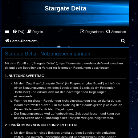
Stargate Delta
FAQ
Regeln
Registrieren
Anmelden
S
Foren-Übersicht
u
Stargate Delta - Nutzungsbedingungen
c
h
Mit dem Zugriff auf „Stargate Delta“ („https://forum.stargate-delta.de“) wird zwischen
dir und dem Betreiber ein Vertrag mit folgenden Regelungen geschlossen:
e
1. NUTZUNGSVERTRAG
Mit dem Zugriff auf „Stargate Delta“ (im Folgenden „das Board“) schließt du
einen Nutzungsvertrag mit dem Betreiber des Boards ab (im Folgenden
„Betreiber“) und erklärst dich mit den nachfolgenden Regelungen
einverstanden.
Wenn du mit diesen Regelungen nicht einverstanden bist, so darfst du das
Board nicht weiter nutzen. Für die Nutzung des Boards gelten jeweils die an
dieser Stelle veröffentlichten Regelungen.
Der Nutzungsvertrag wird auf unbestimmte Zeit geschlossen und kann von
beiden Seiten ohne Einhaltung einer Frist jederzeit gekündigt werden.
2. EINRÄUMUNG VON NUTZUNGSRECHTEN
Mit dem Erstellen eines Beitrags erteilst du dem Betreiber ein einfaches,
zeitlich und räumlich unbeschränktes und unentgeltliches Recht, deinen