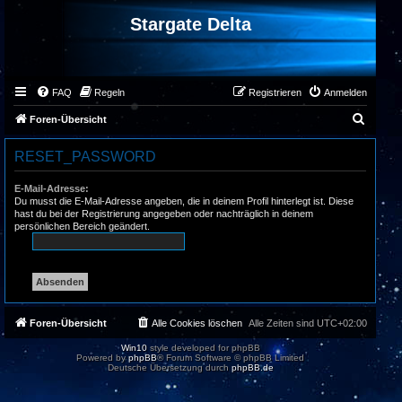
Stargate Delta
FAQ
Regeln
Registrieren
Anmelden
S
Foren-Übersicht
u
RESET_PASSWORD
c
h
E-Mail-Adresse:
Du musst die E-Mail-Adresse angeben, die in deinem Profil hinterlegt ist. Diese
e
hast du bei der Registrierung angegeben oder nachträglich in deinem
persönlichen Bereich geändert.
Foren-Übersicht
Alle Cookies löschen
Alle Zeiten sind
UTC+02:00
Win10
style developed for phpBB
Powered by
phpBB
® Forum Software © phpBB Limited
Deutsche Übersetzung durch
phpBB.de