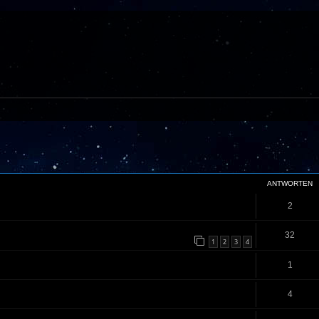
eiterte Suche
ANTWORTEN
2
32
1
2
3
4
1
4