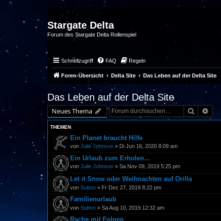
Stargate Delta
Forum des Stargate Delta Rollenspiel
Schnellzugriff
FAQ
Regeln
Foren-Übersicht
Delta Site
Das Leben auf der Delta Site
Das Leben auf der Delta Site
Suche
Erw
Neues Thema
THEMEN
Ein Planet braucht Hilfe
von
Julie Johnson
» Di Jun 16, 2020 8:09 am
Ein Urlaub zum Erholen...
von
Julie Johnson
» Sa Nov 09, 2019 5:25 pm
Let it Snow oder Weihnachten auf Orilla
von
Sutton
» Fr Dez 27, 2019 8:22 pm
Familienurlaub
von
Sutton
» Sa Aug 10, 2019 12:32 am
Rache mit Folgen