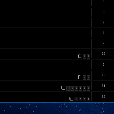
4
0
2
1
9
12
1
2
6
12
1
2
51
1
2
3
4
5
6
32
1
2
3
4