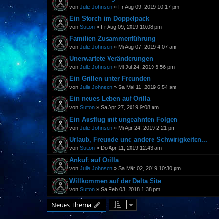
von
Julie Johnson
» Fr Aug 09, 2019 10:17 pm
Ein Storch im Doppelpack
von
Sutton
» Fr Aug 09, 2019 10:08 pm
Familien Zusammenführung
von
Julie Johnson
» Mi Aug 07, 2019 4:07 am
Unerwartete Veränderungen
von
Julie Johnson
» Mi Jul 24, 2019 3:56 pm
Ein Grillen unter Freunden
von
Julie Johnson
» Sa Mai 11, 2019 6:54 am
Ein neues Leben auf Orilla
von
Sutton
» Sa Apr 27, 2019 9:08 am
Ein Ausflug mit ungeahnten Folgen
von
Julie Johnson
» Mi Apr 24, 2019 2:21 pm
Urlaub, Freunde und andere Schwirigkeiten...
von
Sutton
» Do Apr 11, 2019 12:43 am
Ankuft auf Orilla
von
Julie Johnson
» Sa Mär 02, 2019 10:30 pm
Willkommen auf der Delta Site
von
Sutton
» Sa Feb 03, 2018 1:38 pm
Neues Thema