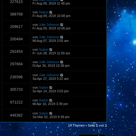
227615
Fr Aug 09, 2019 11:48 pm
von
Sutton
388768
Fr Aug 09, 2019 10:08 pm
von
Julie Johnson
209617
Fr Aug 09, 2019 10:06 pm
von
Julie Johnson
200494
Mi Aug 07, 2019 3:55 am
von
Sutton
292454
Fr Jun 28, 2019 11:59 am
von
Julie Johnson
297684
Di Apr 30, 2019 10:38 pm
von
Julie Johnson
236596
Sa Apr 27, 2019 5:22 am
von
Sutton
305733
So Apr 14, 2019 3:03 pm
von
Sutton
971222
Mi Apr 10, 2019 3:39 pm
von
Sutton
446382
Sa Mär 02, 2019 9:39 pm
14 Themen • Seite
1
von
1