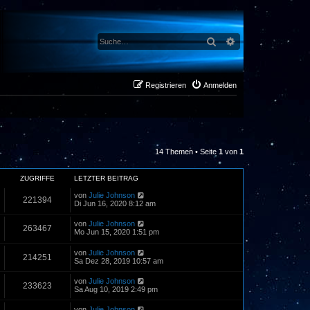
Suche
Erweiterte Suche
Registrieren
Anmelden
14 Themen • Seite
1
von
1
ZUGRIFFE
LETZTER BEITRAG
von
Julie Johnson
221394
Di Jun 16, 2020 8:12 am
von
Julie Johnson
263467
Mo Jun 15, 2020 1:51 pm
von
Julie Johnson
214251
Sa Dez 28, 2019 10:57 am
von
Julie Johnson
233623
Sa Aug 10, 2019 2:49 pm
von
Julie Johnson