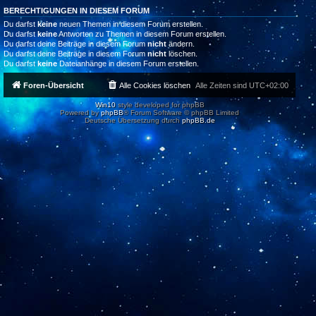
BERECHTIGUNGEN IN DIESEM FORUM
Du darfst
keine
neuen Themen in diesem Forum erstellen.
Du darfst
keine
Antworten zu Themen in diesem Forum erstellen.
Du darfst deine Beiträge in diesem Forum
nicht
ändern.
Du darfst deine Beiträge in diesem Forum
nicht
löschen.
Du darfst
keine
Dateianhänge in diesem Forum erstellen.
Foren-Übersicht
Alle Cookies löschen
Alle Zeiten sind
UTC+02:00
Win10
style developed for phpBB
Powered by
phpBB
® Forum Software © phpBB Limited
Deutsche Übersetzung durch
phpBB.de