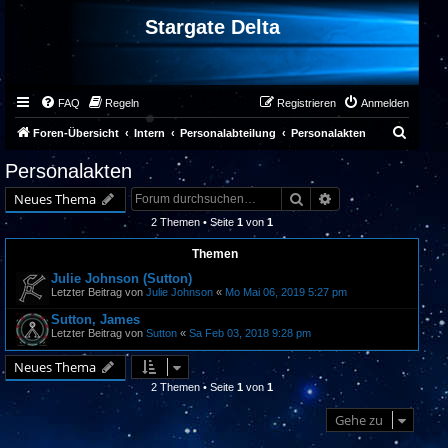
Stargate Delta
FAQ
Regeln
Registrieren
Anmelden
S
Foren-Übersicht
Intern
Personalabteilung
Personalakten
u
Personalakten
c
Suche
Erweiterte Suche
Neues Thema
h
2 Themen • Seite
1
von
1
e
Themen
Julie Johnson (Sutton)
Letzter Beitrag von
Julie Johnson
«
Mo Mai 06, 2019 5:27 pm
Sutton, James
Letzter Beitrag von
Sutton
«
Sa Feb 03, 2018 9:28 pm
Neues Thema
2 Themen • Seite
1
von
1
Gehe zu