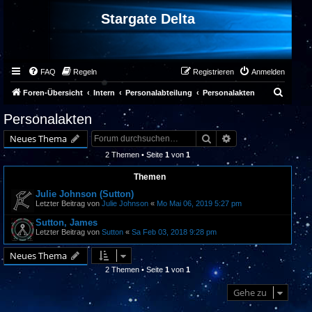
Stargate Delta
FAQ
Regeln
Registrieren
Anmelden
S
Foren-Übersicht
Intern
Personalabteilung
Personalakten
u
Personalakten
c
Suche
Erweiterte Suche
Neues Thema
h
2 Themen • Seite
1
von
1
e
Themen
Julie Johnson (Sutton)
Letzter Beitrag von
Julie Johnson
«
Mo Mai 06, 2019 5:27 pm
Sutton, James
Letzter Beitrag von
Sutton
«
Sa Feb 03, 2018 9:28 pm
Neues Thema
2 Themen • Seite
1
von
1
Gehe zu