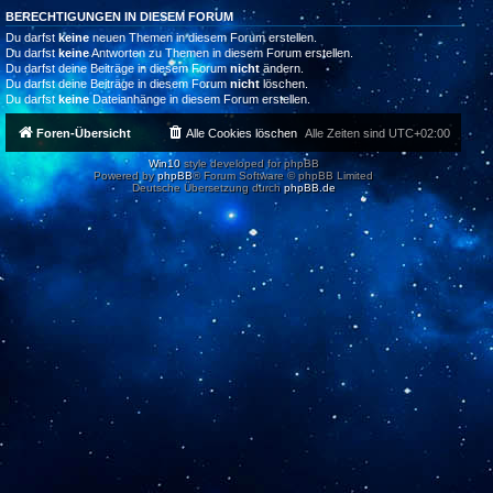
BERECHTIGUNGEN IN DIESEM FORUM
Du darfst
keine
neuen Themen in diesem Forum erstellen.
Du darfst
keine
Antworten zu Themen in diesem Forum erstellen.
Du darfst deine Beiträge in diesem Forum
nicht
ändern.
Du darfst deine Beiträge in diesem Forum
nicht
löschen.
Du darfst
keine
Dateianhänge in diesem Forum erstellen.
Foren-Übersicht
Alle Cookies löschen
Alle Zeiten sind
UTC+02:00
Win10
style developed for phpBB
Powered by
phpBB
® Forum Software © phpBB Limited
Deutsche Übersetzung durch
phpBB.de