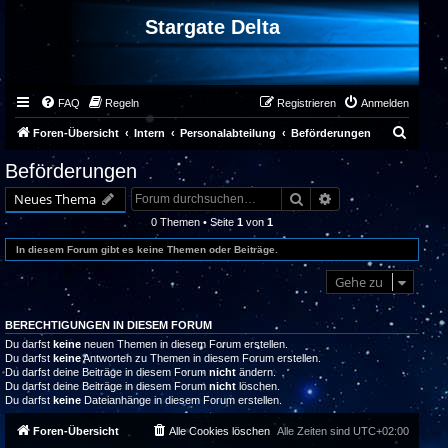
Stargate Delta
FAQ
Regeln
Registrieren
Anmelden
S
Foren-Übersicht
Intern
Personalabteilung
Beförderungen
u
Beförderungen
c
Suche
Erweiterte Suche
Neues Thema
h
0 Themen • Seite
1
von
1
e
In diesem Forum gibt es keine Themen oder Beiträge.
Gehe zu
BERECHTIGUNGEN IN DIESEM FORUM
Du darfst
keine
neuen Themen in diesem Forum erstellen.
Du darfst
keine
Antworten zu Themen in diesem Forum erstellen.
Du darfst deine Beiträge in diesem Forum
nicht
ändern.
Du darfst deine Beiträge in diesem Forum
nicht
löschen.
Du darfst
keine
Dateianhänge in diesem Forum erstellen.
Foren-Übersicht
Alle Cookies löschen
Alle Zeiten sind
UTC+02:00