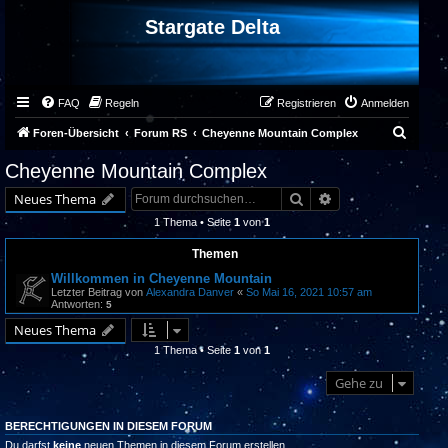
Stargate Delta
FAQ
Regeln
Registrieren
Anmelden
S
Foren-Übersicht
Forum RS
Cheyenne Mountain Complex
u
Cheyenne Mountain Complex
c
Suche
Erweiterte Suche
Neues Thema
h
1 Thema • Seite
1
von
1
e
Themen
Willkommen in Cheyenne Mountain
Letzter Beitrag von
Alexandra Danver
«
So Mai 16, 2021 10:57 am
Antworten:
5
Neues Thema
1 Thema • Seite
1
von
1
Gehe zu
BERECHTIGUNGEN IN DIESEM FORUM
Du darfst
keine
neuen Themen in diesem Forum erstellen.