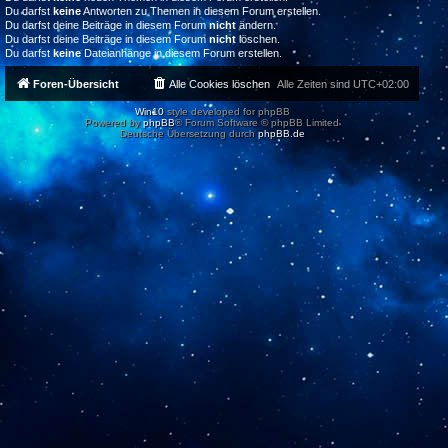
Du darfst
keine
Antworten zu Themen in diesem Forum erstellen.
Du darfst deine Beiträge in diesem Forum
nicht
ändern.
Du darfst deine Beiträge in diesem Forum
nicht
löschen.
Du darfst
keine
Dateianhänge in diesem Forum erstellen.
Foren-Übersicht
Alle Cookies löschen
Alle Zeiten sind
UTC+02:00
Win10
style developed for phpBB
Powered by
phpBB
® Forum Software © phpBB Limited
Deutsche Übersetzung durch
phpBB.de