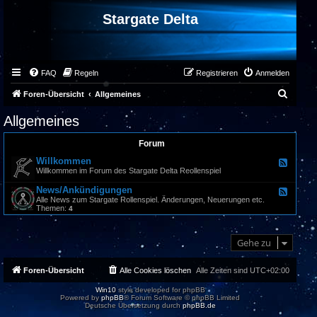
Stargate Delta
FAQ
Regeln
Registrieren
Anmelden
S
Foren-Übersicht
Allgemeines
u
Allgemeines
c
Forum
h
Willkommen
e
F
e
Willkommen im Forum des Stargate Delta Reollenspiel
e
d
News/Ankündigungen
F
-
e
Alle News zum Stargate Rollenspiel. Änderungen, Neuerungen etc.
W
e
Themen:
4
i
d
l
-
l
N
k
Gehe zu
e
o
w
m
s
m
/
Foren-Übersicht
Alle Cookies löschen
Alle Zeiten sind
UTC+02:00
e
A
n
n
Win10
style developed for phpBB
k
Powered by
phpBB
® Forum Software © phpBB Limited
ü
Deutsche Übersetzung durch
phpBB.de
n