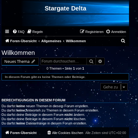
Stargate Delta
FAQ
Regeln
Registrieren
Anmelden
S
Foren-Übersicht
Allgemeines
Willkommen
u
Willkommen
c
Suche
Erweiterte Suche
Neues Thema
h
0 Themen • Seite
1
von
1
e
In diesem Forum gibt es keine Themen oder Beiträge.
Gehe zu
BERECHTIGUNGEN IN DIESEM FORUM
Du darfst
keine
neuen Themen in diesem Forum erstellen.
Du darfst
keine
Antworten zu Themen in diesem Forum erstellen.
Du darfst deine Beiträge in diesem Forum
nicht
ändern.
Du darfst deine Beiträge in diesem Forum
nicht
löschen.
Du darfst
keine
Dateianhänge in diesem Forum erstellen.
Foren-Übersicht
Alle Cookies löschen
Alle Zeiten sind
UTC+02:00