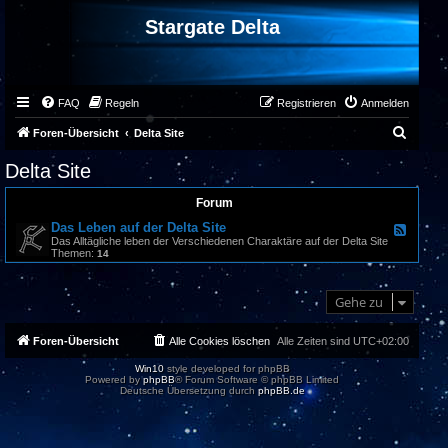
Stargate Delta
FAQ
Regeln
Registrieren
Anmelden
S
Foren-Übersicht
Delta Site
u
Delta Site
c
Forum
h
Das Leben auf der Delta Site
e
F
e
Das Alltägliche leben der Verschiedenen Charaktäre auf der Delta Site
e
Themen:
14
d
-
D
Gehe zu
a
s
L
e
Foren-Übersicht
Alle Cookies löschen
Alle Zeiten sind
UTC+02:00
b
e
Win10
style developed for phpBB
n
Powered by
phpBB
® Forum Software © phpBB Limited
a
Deutsche Übersetzung durch
phpBB.de
u
f
d
e
r