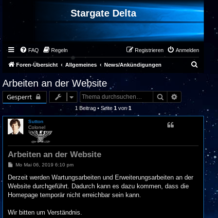
Stargate Delta
FAQ
Regeln
Registrieren
Anmelden
S
Foren-Übersicht
Allgemeines
News/Ankündigungen
u
Arbeiten an der Website
c
Suche
Erweiterte Su
Gesperrt
h
1 Beitrag • Seite
1
von
1
e
Sutton
Colonel
Arbeiten an der Website
B
Mo Mai 06, 2019 6:10 pm
e
i
Derzeit werden Wartungsarbeiten und Erweiterungsarbeiten an der
t
Website durchgeführt. Dadurch kann es dazu kommen, dass die
r
a
Homepage temporär nicht erreichbar sein kann.
g
Wir bitten um Verständnis.