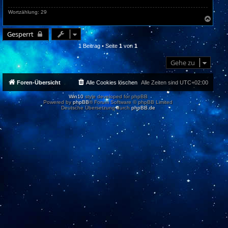
Wortzählung: 29
N
a
c
Gesperrt
h
1 Beitrag • Seite
1
von
1
o
b
e
Gehe zu
n
Foren-Übersicht
Alle Cookies löschen
Alle Zeiten sind
UTC+02:00
Win10
style developed for phpBB
Powered by
phpBB
® Forum Software © phpBB Limited
Deutsche Übersetzung durch
phpBB.de