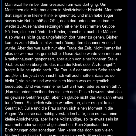
Man erzählte ihr bei dem Gespräch um was dort ging. Um
Menschen die Hilfe brauchten in Medizinischer Hinsicht. Man habe
dort sogar eine kleine Klinik eingerichtet, und man habe sogar
sowas wie Notfallmäßige OPs, doch dort unten kam es immer
wieder zu Auseinandersetzungen mit einer bestimmten Gruppe
Söldner, diese entführte die Kinder, manchmal auch die Männer.
Also war es nicht ganz ungefährlich dort runter zu gehen. Bisher
kam es zum Glück nicht zu mehr übergriffen das einer Verletzt
wurde. Aber das war auch nur eine Frage der Zeit. Nicht immer lief
alles so wie man es gerne hätte. Diese Sache wurde von mehreren
Krankenhäusern gesponsert, aber auch von einer höheren Stelle.
„Gab es schon übergriffe das man die Klinik oder Ärzte angriff“,
fragte Julie neugierig nach. Die Frau auf der anderen Seite sah sie
an. „Nein, bis jetzt noch nicht, ich will auch hoffen, dass es so
bleibt.“, sie nickte und war sie sich klaren was es eigentlich
bedeutete. „Und was wenn einer Entführt wird, oder es einen trifft“,
„Nun sie unterschreiben das sie sich dem Risiko bewusst sind das
es gewisse Gefahren gibt, aber ich glaube nicht das wir dann etwas
tun können. Sicherlich würden wir alles tun, aber es gibt keine
Garantie.“, Julie und die Frau sahen sich einen Moment in die
Augen. Wenn sie das richtig verstanden hatte, gab es zwar eine
kleine Absicherung, aber keine Vollständige, sollte etwas sein ist
man mehr oder weniger abgeschrieben. Kein Spielraum bei
Entführungen oder sonstigen. Man kennt das doch aus vielen
Nachrichten. Leider kamen immer viel zu viele Menschen ums