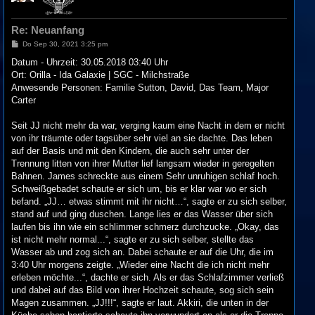
o
b
e
Re: Neuanfang
n
B
Do Sep 30, 2021 3:25 pm
e
i
Datum - Uhrzeit: 30.05.2018 03:40 Uhr
t
Ort: Orilla - Ida Galaxie | SGC - Milchstraße
r
a
Anwesende Personen: Familie Sutton, David, Das Team, Major
g
Carter
Seit JJ nicht mehr da war, verging kaum eine Nacht in dem er nicht
von ihr träumte oder tagsüber sehr viel an sie dachte. Das leben
auf der Basis und mit den Kindern, die auch sehr unter der
Trennung litten von ihrer Mutter lief langsam wieder in geregelten
Bahnen. James schreckte aus einem Sehr unruhigen schlaf hoch.
Schweißgebadet schaute er sich um, bis er klar war wo er sich
befand. „JJ… etwas stimmt mit ihr nicht…“, sagte er zu sich selber,
stand auf und ging duschen. Lange lies er das Wasser über sich
laufen bis ihn wie ein schlimmer schmerz durchzucke. „Okay, das
ist nicht mehr normal...“, sagte er zu sich selber, stellte das
Wasser ab und zog sich an. Dabei schaute er auf die Uhr, die im
3:40 Uhr morgens zeigte. „Wieder eine Nacht die ich nicht mehr
erleben möchte...“, dachte er sich. Als er das Schlafzimmer verließ
und dabei auf das Bild von ihrer Hochzeit schaute, sog sich sein
Magen zusammen. „JJ!!!“, sagte er laut. Akkiri, die unten in der