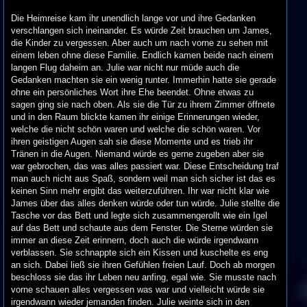
Die Heimreise kam ihr unendlich lange vor und ihre Gedanken
verschlangen sich ineinander. Es würde Zeit brauchen um James,
die Kinder zu vergessen. Aber auch um nach vorne zu sehen mit
einem leben ohne diese Familie. Endlich kamen beide nach einem
langen Flug daheim an. Julie war nicht nur müde auch die
Gedanken machten sie ein wenig runter. Immerhin hatte sie gerade
ohne ein persönliches Wort ihre Ehe beendet. Ohne etwas zu
sagen ging sie nach oben. Als sie die Tür zu ihrem Zimmer öffnete
und in den Raum blickte kamen ihr einige Erinnerungen wieder,
welche die nicht schön waren und welche die schön waren. Vor
ihren geistigen Augen sah sie diese Momente und es trieb ihr
Tränen in die Augen. Niemand würde es gerne zugeben aber sie
war gebrochen, das was alles passiert war. Diese Entscheidung traf
man auch nicht aus Spaß, sondern weil man sich sicher ist das es
keinen Sinn mehr ergibt das weiterzuführen. Ihr war nicht klar wie
James über das alles denken würde oder tun würde. Julie stellte die
Tasche vor das Bett und legte sich zusammengerollt wie ein Igel
auf das Bett und schaute aus dem Fenster. Die Sterne würden sie
immer an diese Zeit erinnern, doch auch die würde irgendwann
verblassen. Sie schnappte sich ein Kissen und kuschelte es eng
an sich. Dabei ließ sie ihren Gefühlen freien Lauf. Doch ab morgen
beschloss sie das ihr Leben neu anfing, egal wie. Sie musste nach
vorne schauen alles vergessen was war und vielleicht würde sie
irgendwann wieder jemanden finden. Julie weinte sich in den