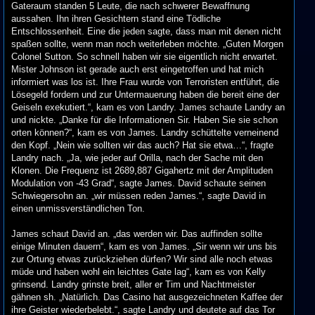
Gateraum standen 5 Leute, die nach schwerer Bewaffnung
aussahen. Ihn ihren Gesichtern stand eine Tödliche
Entschlossenheit. Eine die jeden sagte, dass man mit denen nicht
spaßen sollte, wenn man noch weiterleben möchte. „Guten Morgen
Colonel Sutton. So schnell haben wir sie eigentlich nicht erwartet.
Mister Johnson ist gerade auch erst eingetroffen und hat mich
informiert was los ist. Ihre Frau wurde von Terroristen entführt, die
Lösegeld fordern und zur Untermauerung haben die bereit eine der
Geiseln exekutiert.“, kam es von Landry. James schaute Landry an
und nickte. „Danke für die Informationen Sir. Haben Sie sie schon
orten können?“, kam es von James. Landry schüttelte verneinend
den Kopf. „Nein wie sollten wir das auch? Hat sie etwa…“, fragte
Landry nach. „Ja, wie jeder auf Orilla, nach der Sache mit den
Klonen. Die Frequenz ist 2689,887 Gigahertz mit der Amplituden
Modulation von -43 Grad“, sagte James. David schaute seinen
Schwiegersohn an. „wir müssen reden James.“, sagte David in
einen unmissverständlichen Ton.
James schaut David an. „das werden wir. Das auffinden sollte
einige Minuten dauern“, kam es von James. „Sir wenn wir uns bis
zur Ortung etwas zurückziehen dürfen? Wir sind alle noch etwas
müde und haben wohl ein leichtes Gate lag“, kam es von Kelly
grinsend. Landry grinste breit, aller er Tim und Nachtmeister
gähnen sh. „Natürlich. Das Casino hat ausgezeichneten Kaffee der
ihre Geister wiederbelebt.“, sagte Landry und deutete auf das Tor