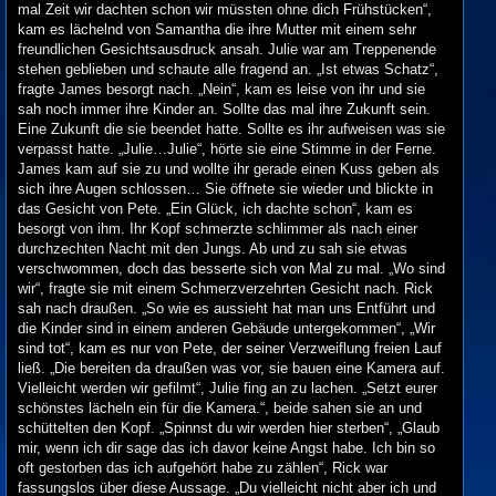
mal Zeit wir dachten schon wir müssten ohne dich Frühstücken“,
kam es lächelnd von Samantha die ihre Mutter mit einem sehr
freundlichen Gesichtsausdruck ansah. Julie war am Treppenende
stehen geblieben und schaute alle fragend an. „Ist etwas Schatz“,
fragte James besorgt nach. „Nein“, kam es leise von ihr und sie
sah noch immer ihre Kinder an. Sollte das mal ihre Zukunft sein.
Eine Zukunft die sie beendet hatte. Sollte es ihr aufweisen was sie
verpasst hatte. „Julie…Julie“, hörte sie eine Stimme in der Ferne.
James kam auf sie zu und wollte ihr gerade einen Kuss geben als
sich ihre Augen schlossen… Sie öffnete sie wieder und blickte in
das Gesicht von Pete. „Ein Glück, ich dachte schon“, kam es
besorgt von ihm. Ihr Kopf schmerzte schlimmer als nach einer
durchzechten Nacht mit den Jungs. Ab und zu sah sie etwas
verschwommen, doch das besserte sich von Mal zu mal. „Wo sind
wir“, fragte sie mit einem Schmerzverzehrten Gesicht nach. Rick
sah nach draußen. „So wie es aussieht hat man uns Entführt und
die Kinder sind in einem anderen Gebäude untergekommen“, „Wir
sind tot“, kam es nur von Pete, der seiner Verzweiflung freien Lauf
ließ. „Die bereiten da draußen was vor, sie bauen eine Kamera auf.
Vielleicht werden wir gefilmt“, Julie fing an zu lachen. „Setzt eurer
schönstes lächeln ein für die Kamera.“, beide sahen sie an und
schüttelten den Kopf. „Spinnst du wir werden hier sterben“, „Glaub
mir, wenn ich dir sage das ich davor keine Angst habe. Ich bin so
oft gestorben das ich aufgehört habe zu zählen“, Rick war
fassungslos über diese Aussage. „Du vielleicht nicht aber ich und