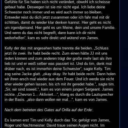
Gefühle für Sie haben sich nicht verändert, obwohl ich scheisse
gebaut habe. Deswegen ist sie mir nicht egal. Ich liebe deine
Schwester noch immer und es wird auch immer so bleiben.
Entweder reist du dich jetzt zusammen oder ich fahr mal mit dir
schlitten, damit du wieder klar denken kannst. Hier geht es nicht
um irgendjemand. Hier geht es um Meine, dein und unsere Familie.
Und wenn du das nicht begreift, dann kann ich dir nicht
weiterhelfen“, kam es sehr direkt und wütend von James.
Kelly der das mit angesehen hatte trennte die beiden. „Schluss
jetzt ihr zwei. Ihr habt beide recht. Zum einen hätte JJ mit uns
reden können und zum anderen trägt der große mehr last als ihm
lieb ist und er weiß selber was passiert ist. Und du tim, denk mal
drüber nach, es ist immerhin deine Schwester“, sagte Kelly. Tim
zog seine Jacke glatt. „okay okay. Ihr habt beide recht. Dann holen
wir ihren arsch mal wieder aus dem Feuer. Und ich werde sie nicht
eher wieder gehen lassen, bis ich mit ihr geredet habe.“, sagte tim.
„Sir, wir sind soweit.“, kam es von einem jungen Sergeant. James
nickte. „Chevron 1… Aktiviert…“, klang es durch die Lautsprecher
in der Basis. „also dann wollen wir mal…“, kam es von James.
Nach dem betreten des Gates auf Orilla auf der Erde:
Es kamen erst Tim und Kelly durch das Tor, gefolgt von James,
Roger und Nachtmeister. David traue seinen Augen nicht. Im