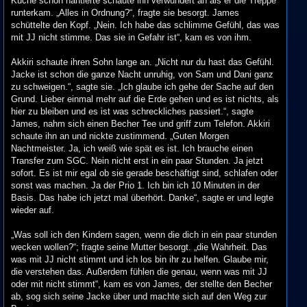
Küche schon hantierte schaute ihn verwundert an als er die Treppe
runterkam. „Alles in Ordnung?“, fragte sie besorgt. James
schüttelte den Kopf. „Nein. Ich habe das schlimme Gefühl, das was
mit JJ nicht stimme. Das sie in Gefahr ist“, kam es von ihm.
Akkiri schaute ihren Sohn lange an. „Nicht nur du hast das Gefühl.
Jacke ist schon die ganze Nacht unruhig, von Sam und Dani ganz
zu schweigen.“, sagte sie. „Ich glaube ich gehe der Sache auf den
Grund. Lieber einmal mehr auf die Erde gehen und es ist nichts, als
hier zu bleiben und es ist was schreckliches passiert.“, sagte
James, nahm sich einen Becher Tee und griff zum Telefon. Akkiri
schaute ihn an und nickte zustimmend. „Guten Morgen
Nachtmeister. Ja, ich weiß wie spät es ist. Ich brauche einen
Transfer zum SGC. Nein nicht erst in ein paar Stunden. Ja jetzt
sofort. Es ist mir egal ob sie gerade beschäftigt sind, schlafen oder
sonst was machen. Ja der Prio 1. Ich bin ich 10 Minuten in der
Basis. Das habe ich jetzt mal überhört. Danke“, sagte er und legte
wieder auf.
„Was soll ich den Kindern sagen, wenn die dich in ein paar stunden
wecken wollen?“; fragte seine Mutter besorgt. „die Wahrheit. Das
was mit JJ nicht stimmt und ich los bin ihr zu helfen. Glaube mir,
die verstehen das. Außerdem fühlen die genau, wenn was mit JJ
oder mit nicht stimmt“, kam es von James, der stellte den Becher
ab, sog sich seine Jacke über und machte sich auf den Weg zur