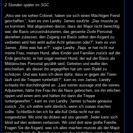
2 Stunden später im SGC
„Also wie sie sehen Colonel, haben sie sich einen Mächtigen Feind
geschaffen.“, kam es von Landry. James seufzte. „Das musste ja
so kommen. Mal abgesehen davon, dass der Major nicht berechtig
war, die Basis umzustrukturieren, das gesamte Zivile Personal
abziehen zulassen, den Zugang zur Basis selbst den Asgard zu
verbieten wird hier wohl außer Acht gelassen oder?“, kam es von
James. „Bitte was hat er?“, sagte Landry. „Naja, er hat nicht nur
meine Frau, meinen Hund, alles Kinder und Familien zurück auf die
Erde geschickt, er hat sogar meinen Hund, der auf der Basis als
Militärisches Personal gezählt wird, Getreten und wollte den
erschießen, als dieser ihn angegriffen hat um sein Rudel zu
schützen. Und was kann ich denn dafür, dass er gegen die Türen
läuft und die Treppen runterfällt?“, kam es von James. Landry
schaute ihn durchdringend an. „Laut seiner aussage und die seines
Adjutanten, hätte ihre Frau ihn die Nase gebrochen, sie ihn etlichen
rippen und einen arm und hätten ihn dann die Treppe
runtergeworfen.“, kam es von Landry. James schaute genauso
zurück. „Sir, ich währe sehr dämlich, wenn ich sowas machen
sollte. Schließlich bin ich für alle Auf Orilla nicht nur ein
vorgesetzter. Wir sind da drüben auf uns gestellt. Jeder kann sich
blind auf den anderen verlassen. Wir sind dort eine große Familie.
Fragen Sie die Asgard, was ich alles machen musste als der Major