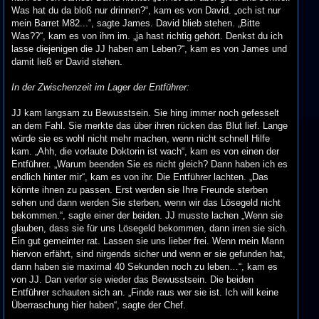
Was hat du da bloß nur drinnen?“, kam es von David. „och ist nur
mein Barret M82...“, sagte James. David blieb stehen. „Bitte
Was??“, kam es von ihm im. „ja hast richtig gehört. Denkst du ich
lasse diejenigen die JJ haben am Leben?“, kam es von James und
damit ließ er David stehen.
In der Zwischenzeit im Lager der Entführer:
JJ kam langsam zu Bewusstsein. Sie hing immer noch gefesselt
an dem Fahl. Sie merkte das über ihren rücken das Blut lief. Lange
würde sie es wohl nicht mehr machen, wenn nicht schnell Hilfe
kam. „Ahh, die vorlaute Doktorin ist wach“, kam es von einen der
Entführer. „Warum beenden Sie es nicht gleich? Dann haben ich es
endlich hinter mir“, kam es von ihr. Die Entführer lachten. „Das
könnte ihnen zu passen. Erst werden sie Ihre Freunde sterben
sehen und dann werden Sie sterben, wenn wir das Lösegeld nicht
bekommen.“, sagte einer der beiden. JJ musste lachen „Wenn sie
glauben, dass sie für uns Lösegeld bekommen, dann irren sie sich.
Ein gut gemeinter rat. Lassen sie uns lieber frei. Wenn mein Mann
hiervon erfährt, sind nirgends sicher und wenn er sie gefunden hat,
dann haben sie maximal 40 Sekunden noch zu leben…“, kam es
von JJ. Dan verlor sie wieder das Bewusstsein. Die beiden
Entführer schauten sich an. „Finde raus wer sie ist. Ich will keine
Überraschung hier haben“, sagte der Chef.