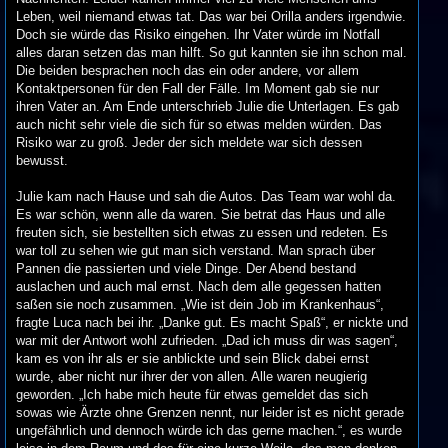
Leben, weil niemand etwas tat. Das war bei Orilla anders irgendwie.
Doch sie würde das Risiko eingehen. Ihr Vater würde im Notfall
alles daran setzen das man hilft. So gut kannten sie ihn schon mal.
Die beiden besprachen noch das ein oder andere, vor allem
Kontaktpersonen für den Fall der Fälle. Im Moment gab sie nur
ihren Vater an. Am Ende unterschrieb Julie die Unterlagen. Es gab
auch nicht sehr viele die sich für so etwas melden würden. Das
Risiko war zu groß. Jeder der sich meldete war sich dessen
bewusst.
Julie kam nach Hause und sah die Autos. Das Team war wohl da.
Es war schön, wenn alle da waren. Sie betrat das Haus und alle
freuten sich, sie bestellten sich etwas zu essen und redeten. Es
war toll zu sehen wie gut man sich verstand. Man sprach über
Pannen die passierten und viele Dinge. Der Abend bestand
auslachen und auch mal ernst. Nach dem alle gegessen hatten
saßen sie noch zusammen. „Wie ist dein Job im Krankenhaus“,
fragte Luca nach bei ihr. „Danke gut. Es macht Spaß“, er nickte und
war mit der Antwort wohl zufrieden. „Dad ich muss dir was sagen“,
kam es von ihr als er sie anblickte und sein Blick dabei ernst
wurde, aber nicht nur ihrer der von allen. Alle waren neugierig
geworden. „Ich habe mich heute für etwas gemeldet das sich
sowas wie Ärzte ohne Grenzen nennt, nur leider ist es nicht gerade
ungefährlich und dennoch würde ich das gerne machen.“, es wurde