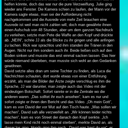
helfen könnte, doch das war nur die pure Verzweiflung. Julie ging
wieder ans Fenster. Die Kamera schien zu laufen, der Mann vor der
Kamera sagte etwas, man sei der Aufforderung nicht
nachgekommen und die Ausrede von mehr Zeit brauchen eine
Ausrede ist weil man nicht zahlen will, doch man gewährte ihnen
einen Aufschub von 48 Stunden, aber um dem ganzen Nachdruck
zu verleihen, setzte man Pete die Waffe an den Kopf und drückte
ab. „NEIN“, schrie JJ als die Blicke zu ihr gingen und alle anfingen
zu lachen. Rick war sprachlos und ihm standen die Tränen in den
Augen. Nicht nur ihm sondern auch ihr. Beide ließen sich auf den
Boden sinken und musste das erst einmal sacken lassen. Das hier
würde niemand überleben, man musste sich wohl an den Gedanken
gewöhnen.
David setzte alles dran um seine Tochter zu finden, als Luca die
Nachrichten schauten, dort wurde etwas von einer Entführung
erzählt, als man die Bilder der Ärzte zeigte verschlug es ihm die
Sprache, JJ war darunter, man zeigte auch das Video mit der
eindeutigen Botschaft. Sofort rannte er in die Zentrale wo die
anderen waren. „Das solltet ihr euch ansehen“, kam es nur und
sofort zeigte er ihnen den Bericht und das Video. „Oh mein Gott“,
kam es von David der vor Wut auf den Tisch haute. „Was sollen wir
machen“, David sah alle verzweifelt an. „Wir können leider nichts
machen“, kam es von Street der danach den Kopf senkte. „Ich
lasse mein Kind nicht noch einmal sterben“, merkte David an, als
dieser los ging. Hondo ging ihm nach. „David was hast du vor“, er