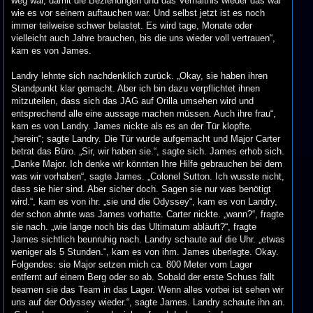
weg war, damit die Beziehungen und das Verhältnis wieder das war
wie es vor seinem auftauchen war. Und selbst jetzt ist es noch
immer teilweise schwer belastet. Es wird tage, Monate oder
vielleicht auch Jahre brauchen, bis die uns wieder voll vertrauen“,
kam es von James.
Landry lehnte sich nachdenklich zurück. „Okay, sie haben ihren
Standpunkt klar gemacht. Aber ich bin dazu verpflichtet ihnen
mitzuteilen, dass sich das JAG auf Orilla umsehen wird und
entsprechend alle eine aussage machen müssen. Auch ihre frau“,
kam es von Landry. James nickte als es an der Tür klopfte.
„herein“; sagte Landry. Die Tür wurde aufgemacht und Major Carter
betrat das Büro. „Sir, wir haben sie.“, sagte sich. James erhob sich.
„Danke Major. Ich denke wir könnten Ihre Hilfe gebrauchen bei dem
was wir vorhaben“, sagte James. „Colonel Sutton. Ich wusste nicht,
dass sie hier sind. Aber sicher doch. Sagen sie nur was benötigt
wird.“, kam es von ihr. „sie und die Odyssey“, kam es von Landry,
der schon ahnte was James vorhatte. Carter nickte. „wann?“, fragte
sie nach. „wie lange noch bis das Ultimatum abläuft?“, fragte
James sichtlich beunruhig nach. Landry schaute auf die Uhr. „etwas
weniger als 5 Stunden.“, kam es von ihm. James überlegte. Okay.
Folgendes: sie Major setzen mich ca. 800 Meter vom Lager
entfernt auf einem Berg oder so ab. Sobald der erste Schuss fällt
beamen sie das Team in das Lager. Wenn alles vorbei ist sehen wir
uns auf der Odyssey wieder.“, sagte James. Landry schaute ihn an.