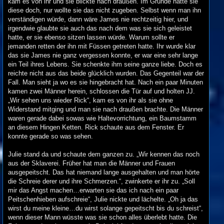
kam es von ihr und sie blickte nach draußen. Im Grunde hatte sie
diese doch, nur wollte sie das nicht zugeben. Selbst wenn man ihn
verständigen würde, dann wäre James nie rechtzeitig hier, und
irgendwie glaubte sie auch das nach dem was sie sich geleistet
hatte, er sie ebenso sitzen lassen würde. Warum sollte er
jemanden retten der ihn mit Füssen getreten hatte. Ihr wurde klar
das sie James nie ganz vergessen konnte, er war eine sehr lange
ein Teil ihres Lebens. Sie schenkte ihm seine ganze liebe. Doch es
reichte nicht aus das beide glücklich wurden. Das Gegenteil war der
Fall. Man sieht ja wo es sie hingebracht hat. Nach ein paar Minuten
kamen zwei Männer herein, schlossen die Tür auf und holten JJ.
„Wir sehen uns wieder Rick“, kam es von ihr als sie ohne
Widerstand mitging und man sie nach draußen brachte. Die Männer
waren gerade dabei sowas wie Haltevorrichtung, ein Baumstamm
an diesem Hingen Ketten. Rick schaute aus dem Fenster. Er
konnte gerade so was sehen.
Julie stand da und schaute dem ganzen zu. „Wir kennen das noch
aus der Sklaverei. Früher hat man die Männer und Frauen
ausgepeitscht. Das hat niemand lange ausgehalten und man hörte
die Schreie derer und ihre Schmerzen.“, zwinkerte er ihr zu. „Soll
mir das Angst machen…erwarten sie das ich nach ein paar
Peitschenhieben aufschreie“, Julie nickte und lächelte. „Oh ja das
wirst du meine kleine…du wirst solange gepeitscht bis du schreist“,
wenn dieser Mann wüsste was sie schon alles überlebt hatte. Die