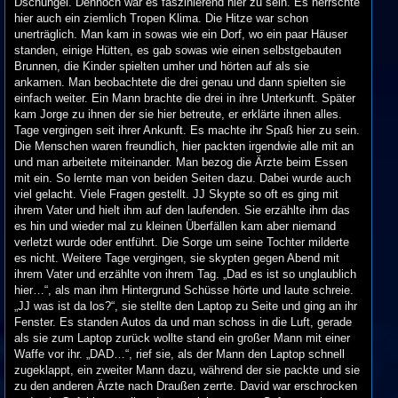
Dschungel. Dennoch war es faszinierend hier zu sein. Es herrschte
hier auch ein ziemlich Tropen Klima. Die Hitze war schon
unerträglich. Man kam in sowas wie ein Dorf, wo ein paar Häuser
standen, einige Hütten, es gab sowas wie einen selbstgebauten
Brunnen, die Kinder spielten umher und hörten auf als sie
ankamen. Man beobachtete die drei genau und dann spielten sie
einfach weiter. Ein Mann brachte die drei in ihre Unterkunft. Später
kam Jorge zu ihnen der sie hier betreute, er erklärte ihnen alles.
Tage vergingen seit ihrer Ankunft. Es machte ihr Spaß hier zu sein.
Die Menschen waren freundlich, hier packten irgendwie alle mit an
und man arbeitete miteinander. Man bezog die Ärzte beim Essen
mit ein. So lernte man von beiden Seiten dazu. Dabei wurde auch
viel gelacht. Viele Fragen gestellt. JJ Skypte so oft es ging mit
ihrem Vater und hielt ihm auf den laufenden. Sie erzählte ihm das
es hin und wieder mal zu kleinen Überfällen kam aber niemand
verletzt wurde oder entführt. Die Sorge um seine Tochter milderte
es nicht. Weitere Tage vergingen, sie skypten gegen Abend mit
ihrem Vater und erzählte von ihrem Tag. „Dad es ist so unglaublich
hier…“, als man ihm Hintergrund Schüsse hörte und laute schreie.
„JJ was ist da los?“, sie stellte den Laptop zu Seite und ging an ihr
Fenster. Es standen Autos da und man schoss in die Luft, gerade
als sie zum Laptop zurück wollte stand ein großer Mann mit einer
Waffe vor ihr. „DAD…“, rief sie, als der Mann den Laptop schnell
zugeklappt, ein zweiter Mann dazu, während der sie packte und sie
zu den anderen Ärzte nach Draußen zerrte. David war erschrocken