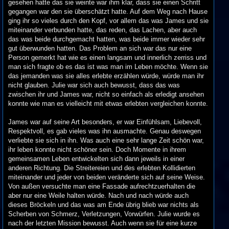
gesehen hatte das sie weinte war ihm klar, dass sie einen Schritt
gegangen war den sie überschätzt hatte. Auf dem Weg nach Hause
ging ihr so vieles durch den Kopf, vor allem das was James und sie
miteinander verbunden hatte, das reden, das Lachen, aber auch
das was beide durchgemacht hatten, was beide immer wieder sehr
gut überwunden hatten. Das Problem an sich war das nur eine
Person gemerkt hat wie es einen langsam und innerlich zerriss und
man sich fragte ob es das ist was man im Leben möchte. Wenn sie
das jemanden was sie alles erlebte erzählen würde, würde man ihr
nicht glauben. Julie war sich auch bewusst, dass das was
zwischen ihr und James war, nicht so einfach als erledigt ansehen
konnte wie man es vielleicht mit etwas erlebten vergleichen konnte.
James war auf seine Art besonders, er war Einfühlsam, Liebevoll,
Respektvoll, es gab vieles was ihn ausmachte. Genau deswegen
verliebte sie sich in ihn. Was auch eine sehr lange Zeit schön war,
ihr leben konnte nicht schöner sein. Doch Momente in ihrem
gemeinsamen Leben entwickelten sich dann jeweils in einer
anderen Richtung. Die Streitereien und des erlebten Kollidierten
miteinander und jeder von beiden veränderte sich auf seine Weise.
Von außen versuchte man eine Fassade aufrechtzuerhalten die
aber nur eine Weile halten würde. Nach und nach würde auch
dieses Bröckeln und das was am Ende übrig blieb war nichts als
Scherben von Schmerz, Verletzungen, Vorwürfen. Julie wurde es
nach der letzten Mission bewusst. Auch wenn sie für eine kurze