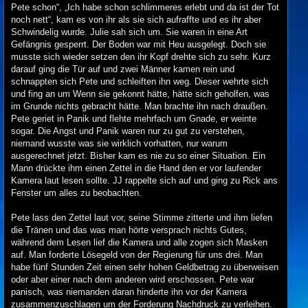
Pete schon“, „Ich habe schon schlimmeres erlebt und da ist der Tot
noch nett“, kam es von ihr als sie sich aufraffte und es ihr aber
Schwindelig wurde. Julie sah sich um. Sie waren in eine Art
Gefängnis gesperrt. Der Boden war mit Heu ausgelegt. Doch sie
musste sich wieder setzen den ihr Kopf drehte sich zu sehr. Kurz
darauf ging die Tür auf und zwei Männer kamen rein und
schnappten sich Pete und schleiften ihn weg. Dieser wehrte sich
und fing an um Wenn sie gekonnt hätte, hätte sich geholfen, was
im Grunde nichts gebracht hätte. Man brachte ihn nach draußen.
Pete geriet in Panik und flehte mehrfach um Gnade, er weinte
sogar. Die Angst und Panik waren nur zu gut zu verstehen,
niemand wusste was sie wirklich vorhatten, nur warum
ausgerechnet jetzt. Bisher kam es nie zu so einer Situation. Ein
Mann drückte ihm einen Zettel in die Hand den er vor laufender
Kamera laut lesen sollte. JJ rappelte sich auf und ging zu Rick ans
Fenster um alles zu beobachten.
Pete lass den Zettel laut vor, seine Stimme zitterte und ihm liefen
die Tränen und das was man hörte versprach nichts Gutes,
während dem Lesen lief die Kamera und alle zogen sich Masken
auf. Man forderte Lösegeld von der Regierung für uns drei. Man
habe fünf Stunden Zeit einen sehr hohen Geldbetrag zu überweisen
oder aber einer nach dem anderen wird erschossen. Pete war
panisch, was niemanden daran hinderte ihn vor der Kamera
zusammenzuschlagen um der Forderung Nachdruck zu verleihen.