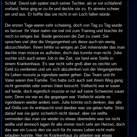
Schlaf. David sah später nach seiner Tochter, als er sie schlafend
vorfand, leise ging er zu ihr und deckte sie zu. Er atmete schwer
ein und aus. Er hoffte das sie nicht in ein Loch fallen würde.
Die ersten Tage waren sehr schwierig, doch von Tag zu Tag wurde
es besser. Ihr Vater nahm sie viel mit zum Training und brachte ihr
noch so einiges bei. Beide genossen die Zeit zu zweit. Sie
sprachen viel über die Vergangenheit um diese auch ein wenig
abzuschließen. Ihnen fehlte so einiges an Zeit miteinander das man
dachte man müsse es aufholen, doch das konnte man nicht. Julie
suchte sich auch einen Job in der Zeit, sie fand eine Stelle in
einem Krankenhaus. Es war nicht sehr groß aber es reichte um
Geld zu verdienen und um sich abzulenken von der Vergangenheit.
Ihr Leben musste ja irgendwie weiter gehen. Das Team und ihr
Vater waren ihre Familie. Tim hatte sich auch seit ihrem Weg gang
nicht gemeldet oder seinen Vater besucht. Vielleicht war er sauer
auf beide, doch eigentlich musste er nur auf seine Schwester sauer
sein. Denn sie war es die gegangen war. Vielleicht würde es
irgendwann wieder anders sein. Julie konnte sich denken, das alle
auf Orilla von ihr enttäuscht sind darüber was sie getan hatte. Stolz
darauf war sie ganz sicherlich nicht darauf, aber sie wollte
vermeiden das man sie wieder zu etwas überredete was sie nicht
wollte und dennoch lagen ihr alle immer noch sehr am Herzen, doch
das war ein Luxus den sie sich für ihr neues Leben nicht mehr
erlauben konnte. Hier im Krankenhaus zu arbeiten war etwas