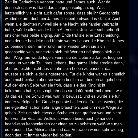
Zeit ihr Gedächtnis verloren hatte und James auch. War da
dennoch das was Band das sie gegenseitig anzog. Was
letztendlich vielleicht auch dafür sorgte, dass sie ihr Gedächtnis
wiederbekam, doch bei James blockierte etwas das Ganze. Auch
wenn alle dachten nur weil sie eine Nacht miteinander verbracht
hatte, würde alles wieder beim Alten sein. Julie war sich sehr oft
unsicher was beide anging. Am Ende traf sie eine Entscheidung,
nach der sie handelte und für sie war es besser die Ehe mit James
zu beenden, den immer und immer wieder taten sie sich
gegenseitig weh, verletzten sich mit Worten und gingen sich aus
dem Weg. Sie würde lügen, wenn sie die Liebe zu James leugnen
würde, er war ein Teil ihres Lebens, ihre ganze Liebe steckte darin,
aber es reichte nicht aus um ihn sein Leben zu passen, das
musste sie sich leider eingestehen. Für die Kinder war es sicherlich
auch nicht einfach aber sie waren bei ihm am besten aufgehoben.
Auf der einen Seite war sie froh, dass sie das Kind nicht
bekommen hatte, es zeigte ihr das sie dafür nicht mehr bereit war.
Ja das es ihre Schuld war, war ihr bewusst, und es würde sie für
immer verfolgen. Im Grunde gab sie beiden die Freiheit wieder, die
sie eigentlich schon sehr lange brauchten. Zeit um neue Wege zu
gehen. Zeit um sich etwas aufzubauen das greifbar war und nicht
fern von der Realität. Vielleicht würden beide auch jemanden
irgendwann kennenlernen der einen so zu schätzen weiß wie man
es braucht. Das Miteinander und das Vertrauen waren sehr wichtig,
doch das litt immer wieder bei beiden.