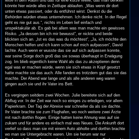
leise in dem Raum und das für eine kurze Weile, das man denken
könnte hier würde alles in Zeitlupe ablaufen. „Was wenn dir dort
unten etwas passiert, oder du entführst wirst. Denkst du die
Behörden würden etwas unternehmen. Ich denke nicht. In der Regel
geht es nie gut aus.“, nichts im Leben lief einfach und
unspektakulär ab. Es gab bei allem was man machte ein gewisses
Risiko. „Ja dessen bin ich mir bewusst“, er nickte und beide
blickten sich an. „Ist es das was du möchtest“, „Ja, ich möchte den
Menschen helfen und ich kann schon auf mich aufpassen“, David
lachte. Auch wenn er wusste das sie auf sich aufpassen konnte,
war seine Sorge doch groß das sie sowas überhaupt in Erwägung
zog. Im blieb eigentlich keine Wahl als das zu akzeptieren denn
egal was er machen würde, wenn sie sich etwas in Kopf gesetzt
hatte machte sie das auch. Alle fanden es trotzdem gut das sie das
machte. Der Abend war lange und als alle anderen weg waren
gingen auch sie und ihr Vater ins Bett.
Es vergingen seitdem zwei Wochen. Julie bereitete sich auf den
Abflug vor. In der Zeit war noch so einiges zu erledigen, vor allem
Papierkram. Der Tag der Abreise war schneller da als sie dachte.
Ihr Vater brachte sie zum Flughafen, wo noch weitere zwei Ärzte
mit nach dorthin flogen. Einige hatten keine Ahnung was auf sie
zukam und für andere es einfach mal was Neues. Die Ankunft dort
verlief so dass man sie mit einem Auto abholte und dorthin brachte
wo man sie Untergebracht waren. Um sie herum war nur