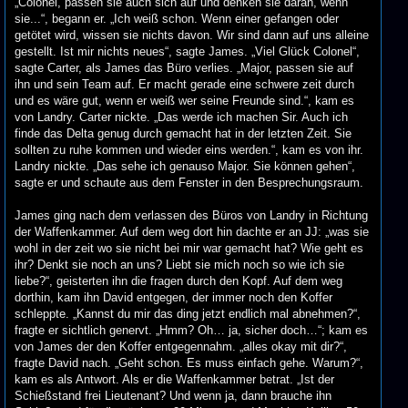
„Colonel, passen sie auch sich auf und denken sie daran, wenn
sie...“, begann er. „Ich weiß schon. Wenn einer gefangen oder
getötet wird, wissen sie nichts davon. Wir sind dann auf uns alleine
gestellt. Ist mir nichts neues“, sagte James. „Viel Glück Colonel“,
sagte Carter, als James das Büro verlies. „Major, passen sie auf
ihn und sein Team auf. Er macht gerade eine schwere zeit durch
und es wäre gut, wenn er weiß wer seine Freunde sind.“, kam es
von Landry. Carter nickte. „Das werde ich machen Sir. Auch ich
finde das Delta genug durch gemacht hat in der letzten Zeit. Sie
sollten zu ruhe kommen und wieder eins werden.“, kam es von ihr.
Landry nickte. „Das sehe ich genauso Major. Sie können gehen“,
sagte er und schaute aus dem Fenster in den Besprechungsraum.
James ging nach dem verlassen des Büros von Landry in Richtung
der Waffenkammer. Auf dem weg dort hin dachte er an JJ: „was sie
wohl in der zeit wo sie nicht bei mir war gemacht hat? Wie geht es
ihr? Denkt sie noch an uns? Liebt sie mich noch so wie ich sie
liebe?“, geisterten ihn die fragen durch den Kopf. Auf dem weg
dorthin, kam ihn David entgegen, der immer noch den Koffer
schleppte. „Kannst du mir das ding jetzt endlich mal abnehmen?“,
fragte er sichtlich genervt. „Hmm? Oh… ja, sicher doch…“; kam es
von James der den Koffer entgegennahm. „alles okay mit dir?“,
fragte David nach. „Geht schon. Es muss einfach gehe. Warum?“,
kam es als Antwort. Als er die Waffenkammer betrat. „Ist der
Schießstand frei Lieutenant? Und wenn ja, dann brauche ihn