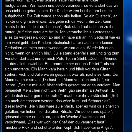
fragte Rick nach. „Was soll ich sagen es war irgendwie
festgefahren…Wir haben uns beide verändert, so verändert das wir
uns nicht gutgetan haben. Die Kinder waren bei ihm am besten
aufgehoben. Die Zeit würde schon alle heilen. So ein Quatsch“, er
nickte und grinste etwas. „Da gebe ich dir Recht, die Zeit kann
nichts heilen. Liebst du ihn noch“, Rick stand auf und sah zu ihr
runter. „Auf eine verquere Art ja. Ich versuche ihn zu vergessen,
alles zu vergessen, doch ab und an habe ich an ihn Gedacht wie es
ihm wohl geht, den Kindern. Sicherlich hat er nach allem keinen
Gedanken an mich verschwendet, warum auch. Würde ich auch
nicht, wenn ich ehrlich bin.“, Julie stand ebenfalls auf und ging zum
Fenster, dort saß immer noch Pete Tot im Stuhl. „Doch im Grunde
ist das alles unwichtig. Es kommt keiner der uns Rettet.“, als sie
sich umdrehte. Ein Mann kam herein und blieb vor dem Gitter
stehen. Rick und Julie waren gespannt was als nächstes kam. Der
Mann sah nur sie an. „Du hast ein Mann vor allen entehrt“, sie
lachte. „Das tut mir leid. Aber ehrlich gesagt hat er es verdient. Man
behandelt Menschen nicht wie Vieh“, gab sie ihm als Antwort. „Er
würde dich dafür gerne bestrafen“, machte er ihr verständlich. „Soll
ich auch erschossen werden, das wäre kurz und Schmerzlos“,
dieser lachte. „Nein das wäre zu einfach, aber es wird dir sicherlich
gefallen, wir lieben hier die alten Rituale. Wir sehen uns später“,
grinsend drehte er sich um, gab der Wache Anweisung und
verschwand. „Das war wohl der Chef den du verärgert hast“,
meckerte Rick und schüttelte den Kopf. „Ich habe keine Angst“,