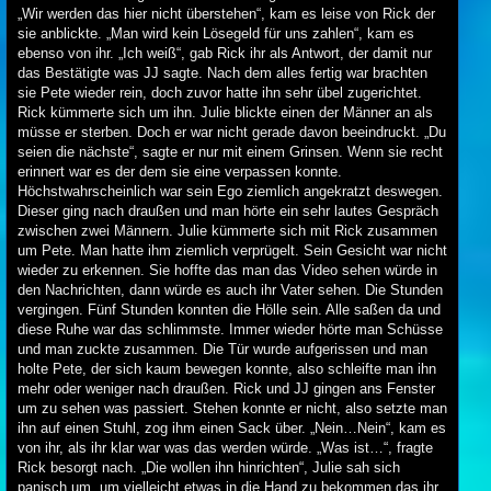
„Wir werden das hier nicht überstehen“, kam es leise von Rick der
sie anblickte. „Man wird kein Lösegeld für uns zahlen“, kam es
ebenso von ihr. „Ich weiß“, gab Rick ihr als Antwort, der damit nur
das Bestätigte was JJ sagte. Nach dem alles fertig war brachten
sie Pete wieder rein, doch zuvor hatte ihn sehr übel zugerichtet.
Rick kümmerte sich um ihn. Julie blickte einen der Männer an als
müsse er sterben. Doch er war nicht gerade davon beeindruckt. „Du
seien die nächste“, sagte er nur mit einem Grinsen. Wenn sie recht
erinnert war es der dem sie eine verpassen konnte.
Höchstwahrscheinlich war sein Ego ziemlich angekratzt deswegen.
Dieser ging nach draußen und man hörte ein sehr lautes Gespräch
zwischen zwei Männern. Julie kümmerte sich mit Rick zusammen
um Pete. Man hatte ihm ziemlich verprügelt. Sein Gesicht war nicht
wieder zu erkennen. Sie hoffte das man das Video sehen würde in
den Nachrichten, dann würde es auch ihr Vater sehen. Die Stunden
vergingen. Fünf Stunden konnten die Hölle sein. Alle saßen da und
diese Ruhe war das schlimmste. Immer wieder hörte man Schüsse
und man zuckte zusammen. Die Tür wurde aufgerissen und man
holte Pete, der sich kaum bewegen konnte, also schleifte man ihn
mehr oder weniger nach draußen. Rick und JJ gingen ans Fenster
um zu sehen was passiert. Stehen konnte er nicht, also setzte man
ihn auf einen Stuhl, zog ihm einen Sack über. „Nein…Nein“, kam es
von ihr, als ihr klar war was das werden würde. „Was ist…“, fragte
Rick besorgt nach. „Die wollen ihn hinrichten“, Julie sah sich
panisch um, um vielleicht etwas in die Hand zu bekommen das ihr