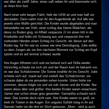
war älter als zwölf Jahre, eines saß neben ihr und klammerte sich
an ihren Arm fest.
Nach einer sehr langen Fahrt, hielt der LKW an und man half sie
abzuladen. Dann nahm man ihr den Augenbinde ab. Auf alle war
jeweils eine Waffe gerichtet. Die Kinder wurde abgeladen und man
behandelte sie wie Vieh, einer schlug das kleine Mädchen, als
diese zu Boden ging, im Affekt verpasste JJ im einen tritt in die
Kniekehle und holte mit Schwung aus und verpasste ihm mit
verbunden Händen einen Schlag ins Gesicht, als dieser auf den
Boden lag, für ihn war es sowas wie eine Demütigung, Julie wollte
zu dem Jungen als sie ihm nächsten Moment nur Schlag am Kopf
spürte und es auf einmal schwarz wurde.
Ihre Augen öffneten sich und sie befand sich auf Orilla wieder.
Vorsichtig schaute sie sich um und der Raum kam ihr bekannt vor,
es war das Schlafzimmer. Die Sonne strahlte ihr ins Gesicht. Julie
richtete sich auf, stand auf und verließ das Schlafzimmer, sie
schaute dabei ob sie jemanden sehen konnte. Unten hörte sie
stimmen, diesen folgte sie und sie sah James und die Kinder. Nur
waren diese älter und größer. Ihre beiden Kinder waren erwachsen.
James war schon etwas grau geworden. Samantha schaute nach
oben. Das konnte doch nicht sein. Ihre Kinder waren so groß, es
trieb ihr Tränen in die Augen. Ein ungutes Gefühl stieg in ihr auf.
Damals hatte sie die drei im Stich gelassen. „Mom…wird ja auch