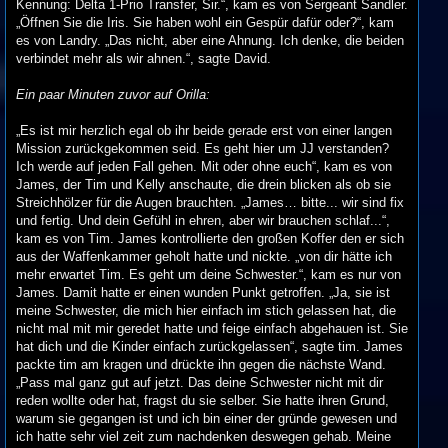
Kennung: Delta 1-Prio Transfer, Sir.“, kam es von Sergeant Sandler.
„Öffnen Sie die Iris. Sie haben wohl ein Gespür dafür oder?“, kam
es von Landry. „Das nicht, aber eine Ahnung. Ich denke, die beiden
verbindet mehr als wir ahnen.“, sagte David.
Ein paar Minuten zuvor auf Orilla:
„Es ist mir herzlich egal ob ihr beide gerade erst von einer langen
Mission zurückgekommen seid. Es geht hier um JJ verstanden?
Ich werde auf jeden Fall gehen. Mit oder ohne euch“, kam es von
James, der Tim und Kelly anschaute, die drein blicken als ob sie
Streichhölzer für die Augen brauchten. „James… bitte... wir sind fix
und fertig. Und dein Gefühl in ehren, aber wir brauchen schlaf...“,
kam es von Tim. James kontrollierte den großen Koffer den er sich
aus der Waffenkammer geholt hatte und nickte. „von dir hätte ich
mehr erwartet Tim. Es geht um deine Schwester.“, kam es nur von
James. Damit hatte er einen wunden Punkt getroffen. „Ja, sie ist
meine Schwester, die mich hier einfach im stich gelassen hat, die
nicht mal mit mir geredet hatte und feige einfach abgehauen ist. Sie
hat dich und die Kinder einfach zurückgelassen“, sagte tim. James
packte tim am kragen und drückte ihn gegen die nächste Wand.
„Pass mal ganz gut auf jetzt. Das deine Schwester nicht mit dir
reden wollte oder hat, fragst du sie selber. Sie hatte ihren Grund,
warum sie gegangen ist und ich bin einer der gründe gewesen und
ich hatte sehr viel zeit zum nachdenken deswegen gehab. Meine