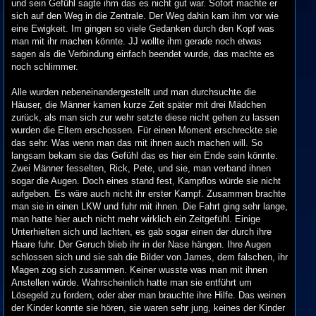
und sein Gefühl sagte ihm das es nicht gut war. Sofort machte er
sich auf den Weg in die Zentrale. Der Weg dahin kam ihm vor wie
eine Ewigkeit. Im gingen so viele Gedanken durch den Kopf was
man mit ihr machen könnte. JJ wollte ihm gerade noch etwas
sagen als die Verbindung einfach beendet wurde, das machte es
noch schlimmer.
Alle wurden nebeneinandergestellt und man durchsuchte die
Häuser, die Männer kamen kurze Zeit später mit drei Mädchen
zurück, als man sich zur wehr setzte diese nicht gehen zu lassen
wurden die Eltern erschossen. Für einen Moment erschreckte sie
das sehr. Was wenn man das mit ihnen auch machen will. So
langsam bekam sie das Gefühl das es hier ein Ende sein könnte.
Zwei Männer fesselten, Rick, Pete, und sie, man verband ihnen
sogar die Augen. Doch eines stand fest, Kampflos würde sie nicht
aufgeben. Es wäre auch nicht ihr erster Kampf. Zusammen brachte
man sie in einen LKW und fuhr mit ihnen. Die Fahrt ging sehr lange,
man hatte hier auch nicht mehr wirklich ein Zeitgefühl. Einige
Unterhielten sich und lachten, es gab sogar einen der durch ihre
Haare fuhr. Der Geruch blieb ihr in der Nase hängen. Ihre Augen
schlossen sich und sie sah die Bilder von James, dem falschen, ihr
Magen zog sich zusammen. Keiner wusste was man mit ihnen
Anstellen würde. Wahrscheinlich hatte man sie entführt um
Lösegeld zu fordern, oder aber man brauchte ihre Hilfe. Das weinen
der Kinder konnte sie hören, sie waren sehr jung, keines der Kinder