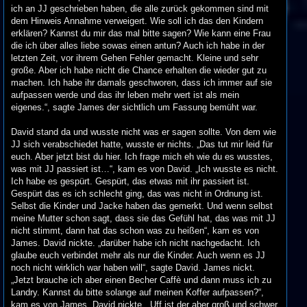
ich an JJ geschrieben haben, die alle zurück gekommen sind mit
dem Hinweis Annahme verweigert. Wie soll ich das den Kindern
erklären? Kannst du mir das mal bitte sagen? Wie kann eine Frau
die ich über alles liebe sowas einen antun? Auch ich habe in der
letzten Zeit, vor ihrem Gehen Fehler gemacht. Kleine und sehr
große. Aber ich habe nicht die Chance erhalten die wieder gut zu
machen. Ich habe ihr damals geschworen, dass ich immer auf sie
aufpassen werde und das ihr leben mehr wert ist als mein
eigenes.“, sagte James der sichtlich um Fassung bemüht war.
David stand da und wusste nicht was er sagen sollte. Von dem wie
JJ sich verabschiedet hatte, wusste er nichts. „Das tut mir leid für
euch. Aber jetzt bist du hier. Ich frage mich eh wie du es wusstes,
was mit JJ passiert ist…“, kam es von David. „Ich wusste es nicht.
Ich habe es gespürt. Gespürt, das etwas mit ihr passiert ist.
Gespürt das es ich schlecht ging, das was nicht in Ordnung ist.
Selbst die Kinder und Jacke haben das gemerkt. Und wenn selbst
meine Mutter schon sagt, dass sie das Gefühl hat, das was mit JJ
nicht stimmt, dann hat das schon was zu heißen“, kam es von
James. David nickte. „darüber habe ich nicht nachgedacht. Ich
glaube euch verbindet mehr als nur die Kinder. Auch wenn es JJ
noch nicht wirklich war haben will“, sagte David. James nickt.
„Jetzt brauche ich aber einen Becher Caffè und dann muss ich zu
Landry. Kannst du bitte solange auf meinen Koffer aufpassen?“,
kam es von James. David nickte. „Uff ist der aber groß und schwer.