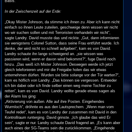
Basis.
In der Zwischenzeit auf der Erde:
„Okay Mister Johnson, da stimme ich ihnen zu. Aber ich kann nicht
einfach so ihnen Leute zuteilen, geschweige denn wissen wir nicht
wo wir suchen sollen und mit Terroristen verhandeln wir nicht“,
sagte Landry. David musste das und nickte. „Gut, dann informieren
sie wenigstens Colonel Sutton, dass seine Frau entführt wurde. Ich
denke, der wird nicht so schnell aufgeben“, kam es von David.
Landry schaute ihn lange schweigend an. „sie wissen was
passieren wird, wenn er davon wind bekommt?“, fuge David noch
hinzu. „Das weiß ich Mister Johnson. Deswegen werde ich jetzt
gleich telefonieren und mir die Freigabe holen das wir etwas
unternehmen dürfen. Wurden sie bitte solange vor der Tür warten?“,
kam es höflich von Landry. „Das können sie vergessen. Entweder
ich bin dabei oder ich finde selber einen weg meine Tochter zu
retten“, kam es von David. Landry wollte gerade etwas sagen als
der Alarm los ging:
„Aktivierung von außen. Alle auf ihre Posten. Eingehendes
Wurmloch“, dröhnte es aus den Lautsprechern. „Wenn man vom
Teufel redet“, kam es von Landry der zusammen mit David in den
Kontrollraum runterging. David grinste. „Ich glaube das wird Er
sein“, sagte er nur. Landry schaute David fragend an. „Es kann aber
auch eines der SG-Teams sein die zurückkommen. „Eingehende