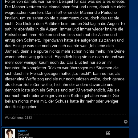
Folter von damals war nur ein Beispiel für das was sie alles erlebte.
Die Männer ketteten sie einmal oben fest und unten, damit sie nicht
wegrutschen konnten. Dann ließ einer der Männer die Peitsche
knallen, um zu sehen ob sie zusammenzuckte, doch das tat sie
nicht. Sie blickte dem Anführer beim ersten Schlag in die Augen. Er
sah ihr ebenfalls in die Augen. Immer und immer wieder knallte die
Peitsche auf ihren Rücken und sie biss sich auf die Zähne und
ertrug den Schmerz. Irgendwann hatte sie aufgehört zu zählen und
das Einzige was sie noch vor sich dachte war. „Ich liebe dich
James“, denn sie spürte nichts mehr schon nichts mehr, ihre Beine
waren schon weg geknickt. Eigentlich hing sie nur noch da und war
mehr oder weniger kaum noch da. Das Blut lief nur so an ihr
herunter. Ihr kompletter Rücken war überzogen mit Striemen die
sich durch ihr Fleisch gezogen hatte. „Es reicht“, kam es nur, als
dieser eine Waffe zog und sie nur noch erlösen wollte, doch gerade
als dieser Schießen wollte, hielt ihn der andere davon ab und
dennoch löste sich ein Schuss und traf JJ versehentlich. Als sie
nur noch mehr oder weniger von den Ketten gehalten wurde. Sie
bekam nichts mehr mit, der Schuss hatte ihr mehr oder weniger
den Rest gegeben.
Wortzählung: 5233
N
a
c
Sutton
h
Colonel