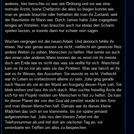
anderes, hier herrschte so was wie Ordnung und sie war eine
normale Ärztin, keine Chefärztin die alles so biegen konnte wie
man es gerade brauchte oder freihatten die man ihr Zustand, weil
der Basisleiter ihr Mann war. Durch James hatte Julie zugegeben
einiges an Vorteilen, man brauchte auch nur etwas den Scharm
spielen lassen, er konnte dann nur schwer nein sagen.
Wochen vergingen mit der neuen Arbeit. Und dennoch fehlte ihr
etwas. Nur was genau wusste sie nicht, vielleicht ein gewisser Reiz
andere Welten zu sehen, Menschen zu helfen. Hier lernte sie auch
den einen oder anderen Mann kennen der es ernst mit ihr meinte,
doch am Ende war es nicht das was sie wollte für sich. Manchmal
kam es ihr so vor als wäre sie das Problem. Was war falsch an ihr,
war es ihr Wesen, das Aussehen. Sie wusste es nicht. Vielleicht
war ihr Leben so vorbestimmt alleine zu sein. Julie ging gerade
nach Hause als sie an der Wand am Ausgang diesen Flyer sah. Sie
blieb stehen und lass ihn sich durch. Man suchte freiwillig Ärzte die
sich für ein Projekt melden um Menschen in Not zu helfen. Da kam
ihr dieser Planet der von den Goa´uld zerstört wurde in den Sinn
und man diesen Menschen half. Damals war da dieses kleine
Mädchen das sich an sie klammerte, bis sie später jemand
aufgenommen hat. Julie riss den kleinen Zettel mit der
Telefonnummer ab und rief dort am nächsten Tag an, sie
vereinbarte ein Treffen um alles zu besprechen.