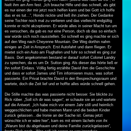
hielt ihm am Arm fest. „Ich brauche Hilfe und das schnell, als gibt
es nur einen der mir jetzt noch helfen kann und bei Gott ich hoffe
das er es tut…“, Hondo nickte und ließ ihn ziehen. Der Gedanke
seine Tochter noch mal zu verlieren und das vielleicht endgültig
konnte er nicht akzeptieren. Er würde alles in seiner Macht tun um
es versuchen, da gab es nur eine Person, doch ob das so einfach
war würde sich noch rausstellen. So schnell es ging machte er sich
auf den Weg nach Cheyenne Mountain. Der Weg dorthin nahm
einiges an Zeit in Anspruch. Erst Autofahrt und dann fliegen. Er
mietet sich ein Auto am Flughafen und fuhr so schnell es ging zur
Basis. Dort angekommen bestand er darauf sofort Colonel Landry
zu sprechen, da es um Dr. Sutton ging. Als dieser das hörte ließ er
ihn sofort Einlass. Völlig fertig erzählte David ihm die Geschichte
und dass er sofort James und Tim informieren muss, was sofort
passierte. Ein Privat brachte David in den Besprechungsraum und
wartete, doch die Zeit lief und er hoffte alles würde schnell gehen.
Die Stille machte das was passierte nicht besser. Sie blickte zu
Rick rüber. „Soll ich dir was sagen“, er schaute sie an und wartete
auf die Antwort. „Ich habe mich vor einem Jahr still und heimlich
weggeschlichen und habe meinen Mann und die beiden Kinder
zurück gelassen…die Ironie an der Sache ist. Genau jetzt
wünschte ich er wäre hier“, kam es mit einem lächeln von ihr.
„Warum bist du abgehauen und deine Familie zurückgelassen“,