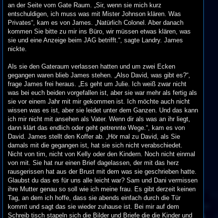
an der Seite vom Gate Raum. „Sir, wenn sie mich kurz
entschuldigen, ich muss was mit Mister Johnson klären. Was
Privates“, kam es von James. „Natürlich Colonel. Aber danach
kommen Sie bitte zu mir ins Büro, wir müssen etwas klären, was
sie und eine Anzeige beim JAG betrifft.“, sagte Landry. James
nickte.
Als sie den Gateraum verlassen hatten und um zwei Ecken
gegangen waren blieb James stehen. „Also David, was gibt es?“,
frage James frei heraus. „Es geht um Julie. Ich weiß zwar nicht
was bei euch beiden vorgefallen ist, aber sie war mehr als fertig als
sie vor einem Jahr mit mir gekommen ist. Ich möchte auch nicht
wissen was es ist, aber sie leidet unter dem Ganzen. Und das kann
ich mir nicht mit ansehen als Vater. Wenn dir als was an ihr liegt,
dann klärt das endlich oder geht getrennte Wege.“, kam es von
David. James stellt den Koffer ab. „Hör mal zu David, als Sie
damals mit die gegangen ist, hat sie sich nicht verabschiedet.
Nicht von tim, nicht von Kelly oder den Kindern. Noch nicht einmal
von mit. Sie hat nur einen Brief dagelassen, der mit das herz
rausgerissen hat aus der Brust mit dem was sie geschrieben hatte.
Glaubst du das es für uns alle leicht war? Sam und Dani vermissen
ihre Mutter genau so soll wie ich meine frau. Es gibt derzeit keinen
Tag, an dem ich hoffe, dass sie abends einfach durch die Tür
kommt und sagt das sie wieder zuhause ist. Bei mir auf dem
Schreib tisch stapeln sich die Bilder und Briefe die die Kinder und