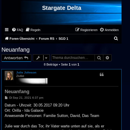
Stargate Delta
FAQ
Regeln
Registrieren
Anmelden
S
Foren-Übersicht
Forum RS
SGD 1
u
Neuanfang
c
Suche
Erweiterte 
Antworten
h
8 Beiträge • Seite
1
von
1
e
Julie Johnson
Zivilist
Neuanfang
B
Di Sep 21, 2021 6:37 pm
e
i
Datum - Uhrzeit: 30.05.2017 09:20 Uhr
t
Ort: Orilla - Ida Galaxie
r
a
Anwesende Personen: Familie Sutton, David, Das Team
g
Julie war durch das Tor, ihr Vater warte unten auf sie, als er