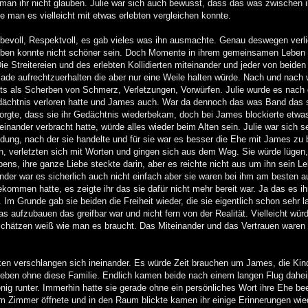
man ihr nicht glauben. Julie war sich auch bewusst, dass das was zwischen i
e man es vielleicht mit etwas erlebten vergleichen konnte.
ebevoll, Respektvoll, es gab vieles was ihn ausmachte. Genau deswegen verli
r leben konnte nicht schöner sein. Doch Momente in ihrem gemeinsamen Leben
ie Streitereien und des erlebten Kollidierten miteinander und jeder von beiden
de aufrechtzuerhalten die aber nur eine Weile halten würde. Nach und nach
ts als Scherben von Schmerz, Verletzungen, Vorwürfen. Julie wurde es nach d
edächtnis verloren hatte und James auch. War da dennoch das was Band das 
 sorgte, dass sie ihr Gedächtnis wiederbekam, doch bei James blockierte etwa
inander verbracht hatte, würde alles wieder beim Alten sein. Julie war sich se
idung, nach der sie handelte und für sie war es besser die Ehe mit James zu
h, verletzten sich mit Worten und gingen sich aus dem Weg. Sie würde lügen
bens, ihre ganze Liebe steckte darin, aber es reichte nicht aus um ihn sein L
inder war es sicherlich auch nicht einfach aber sie waren bei ihm am besten 
ekommen hatte, es zeigte ihr das sie dafür nicht mehr bereit war. Ja das es i
 Im Grunde gab sie beiden die Freiheit wieder, die sie eigentlich schon sehr l
 aufzubauen das greifbar war und nicht fern von der Realität. Vielleicht wür
chätzen weiß wie man es braucht. Das Miteinander und das Vertrauen waren
ken verschlangen sich ineinander. Es würde Zeit brauchen um James, die Kin
eben ohne diese Familie. Endlich kamen beide nach einem langen Flug dahei
ig runter. Immerhin hatte sie gerade ohne ein persönliches Wort ihre Ehe b
em Zimmer öffnete und in den Raum blickte kamen ihr einige Erinnerungen wie