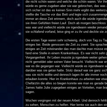
die nicht schön waren und welche die schön waren. Vor ihr
würde es gerne zugeben aber sie war gebrochen, das was a
sich sicher ist das es keinen Sinn mehr ergibt das weiterz
stellte die Tasche vor das Bett und legte sich zusammenge
immer an diese Zeit erinnern, doch auch die würde irgendw
sie ihren Gefühlen freien Lauf. Doch ab morgen beschloss 
was war und vielleicht würde sie irgendwann wieder jemande
sie schlafend vorfand, leise ging er zu ihr und deckte sie z
Die ersten Tage waren sehr schwierig, doch von Tag zu Tag
einiges bei. Beide genossen die Zeit zu zweit. Sie sprach
einiges an Zeit miteinander das man dachte man müsse es a
fand eine Stelle in einem Krankenhaus. Es war nicht sehr
Vergangenheit. Ihr Leben musste ja irgendwie weiter gehen
nicht gemeldet oder seinen Vater besucht. Vielleicht war e
war es die gegangen war. Vielleicht würde es irgendwann wie
darüber was sie getan hatte. Stolz darauf war sie ganz sic
was sie nicht wollte und dennoch lagen ihr alle immer noc
erlauben konnte. Hier im Krankenhaus zu arbeiten war etwa
Chefärztin die alles so biegen konnte wie man es gerade br
James hatte Julie zugegeben einiges an Vorteilen, man br
sagen.
Wochen vergingen mit der neuen Arbeit. Und dennoch fehlte
zu sehen, Menschen zu helfen. Hier lernte sie auch den e