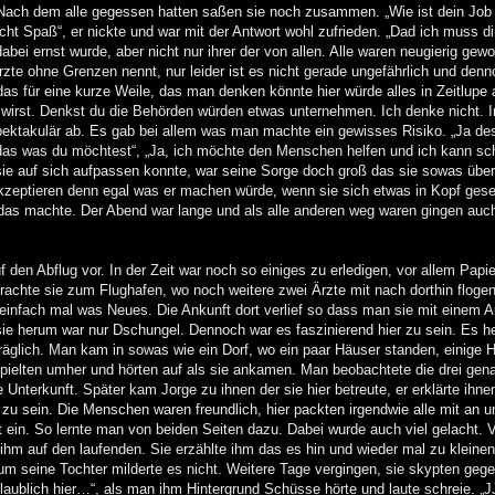
Nach dem alle gegessen hatten saßen sie noch zusammen. „Wie ist dein Job
cht Spaß“, er nickte und war mit der Antwort wohl zufrieden. „Dad ich muss d
abei ernst wurde, aber nicht nur ihrer der von allen. Alle waren neugierig gewo
zte ohne Grenzen nennt, nur leider ist es nicht gerade ungefährlich und den
s für eine kurze Weile, das man denken könnte hier würde alles in Zeitlupe 
t wirst. Denkst du die Behörden würden etwas unternehmen. Ich denke nicht. I
nspektakulär ab. Es gab bei allem was man machte ein gewisses Risiko. „Ja de
es das was du möchtest“, „Ja, ich möchte den Menschen helfen und ich kann sc
ie auf sich aufpassen konnte, war seine Sorge doch groß das sie sowas über
akzeptieren denn egal was er machen würde, wenn sie sich etwas in Kopf gese
 das machte. Der Abend war lange und als alle anderen weg waren gingen auch
 den Abflug vor. In der Zeit war noch so einiges zu erledigen, vor allem Papi
 brachte sie zum Flughafen, wo noch weitere zwei Ärzte mit nach dorthin flogen
einfach mal was Neues. Die Ankunft dort verlief so dass man sie mit einem A
ie herum war nur Dschungel. Dennoch war es faszinierend hier zu sein. Es he
räglich. Man kam in sowas wie ein Dorf, wo ein paar Häuser standen, einige H
pielten umher und hörten auf als sie ankamen. Man beobachtete die drei gen
e Unterkunft. Später kam Jorge zu ihnen der sie hier betreute, er erklärte ihnen
r zu sein. Die Menschen waren freundlich, hier packten irgendwie alle mit an 
 ein. So lernte man von beiden Seiten dazu. Dabei wurde auch viel gelacht. 
t ihm auf den laufenden. Sie erzählte ihm das es hin und wieder mal zu kleinen
um seine Tochter milderte es nicht. Weitere Tage vergingen, sie skypten geg
laublich hier…“, als man ihm Hintergrund Schüsse hörte und laute schreie. „J