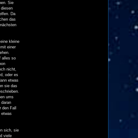
hen. Sie
 diesen
elfen. Da
dchen das
 nächsten
eine kleine
mit einer
gehen.
 alles so
hon
och nicht,
rd, oder es
 dann etwas
nn sie das
eschrieben.
chen ums
s daran
 den Fall
o etwas
n sich, sie
d viele