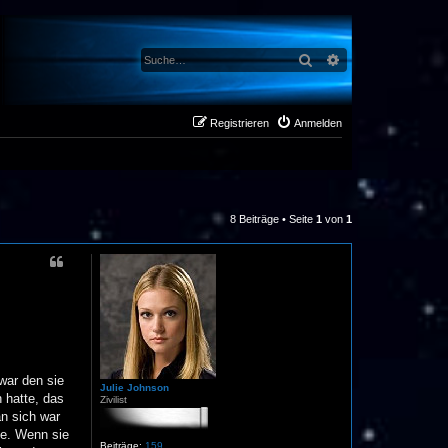
Suche
Erweiterte Suche
Registrieren
Anmelden
8 Beiträge • Seite
1
von
1
 war den sie
Julie Johnson
 hatte, das
Zivilist
n sich war
te. Wenn sie
Beiträge:
159