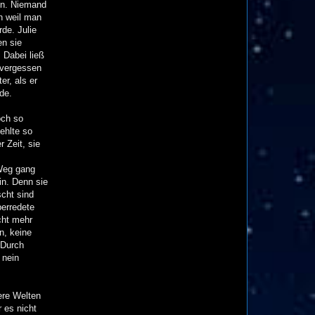
gen. Niemand
n weil man
de. Julie
en sie
 Dabei ließ
 vergessen
er, als er
de.
och so
ehlte so
 Zeit, sie
 Weg gang
in. Denn sie
scht sind
berredete
cht mehr
n, keine
 Durch
 nein
ere Welten
 es nicht