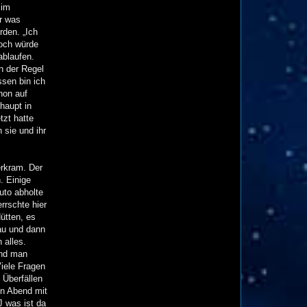
 im
ir was
rden. „Ich
noch würde
ablaufen.
n der Regel
ssen bin ich
hon auf
haupt in
tzt hatte
 sie und ihr
erkram. Der
. Einige
uto abholte
rrschte hier
ütten, es
au und dann
 alles.
und man
Viele Fragen
 Überfällen
en Abend mit
J was ist da