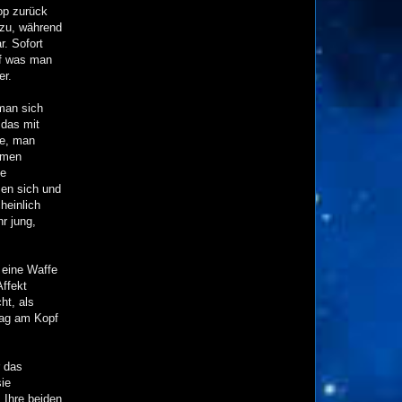
top zurück
azu, während
r. Sofort
pf was man
er.
man sich
 das mit
ie, man
mmen
ge
sen sich und
heinlich
r jung,
 eine Waffe
Affekt
ht, als
lag am Kopf
r das
sie
 Ihre beiden