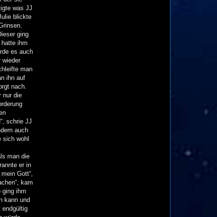
tigte was JJ
ulie blickte
Grinsen.
ieser ging
 hatte ihm
ürde es auch
 wieder
hleifte man
n ihn auf
orgt nach.
 nur die
orderung
en
, schrie JJ
ndern auch
 sich wohl
als man die
rannte er in
 mein Gott“,
machen“, kam
o ging ihm
en kann und
 endgültig