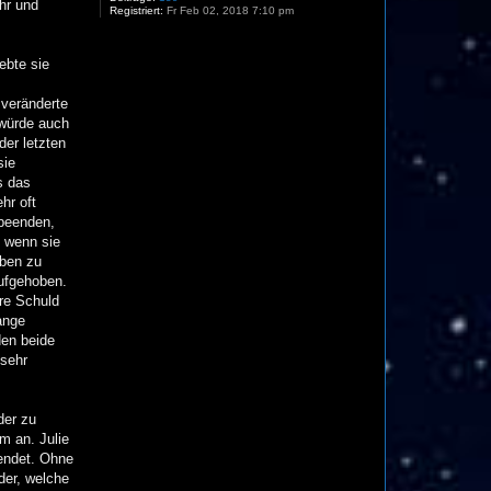
hr und
Registriert:
Fr Feb 02, 2018 7:10 pm
ebte sie
 veränderte
 würde auch
er letzten
sie
s das
hr oft
 beenden,
, wenn sie
eben zu
aufgehoben.
hre Schuld
ange
den beide
 sehr
der zu
m an. Julie
eendet. Ohne
der, welche