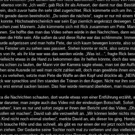
 ebenso von ihr. „Ich weiß“, gab Rick ihr als Antwort, der damit nur das Bestä
ein, doch zuvor hatte ihn sehr übel zugerichtet. Rick kümmerte sich um ihn. J
ht gerade davon beeindruckt. „Du seien die nächste“, sagte er nur mit einem 
n konnte. Höchstwahrscheinlich war sein Ego ziemlich angekratzt deswegen. D
ischen zwei Männern. Julie kümmerte sich mit Rick zusammen um Pete. Man
kennen. Sie hoffte das man das Video sehen würde in den Nachrichten, dann w
nten die Hölle sein. Alle saßen da und diese Ruhe war das schlimmste. Immer
de aufgerissen und man holte Pete, der sich kaum bewegen konnte, also sc
ns Fenster um zu sehen was passiert. Stehen konnte er nicht, also setzte ma
 von ihr, als ihr klar war was das werden würde. „Was ist…“, fragte Rick bes
 vielleicht etwas in die Hand zu bekommen das ihr helfen könnte, doch das war
era schien zu laufen, der Mann vor der Kamera sagte etwas, man sei der Auff
n eine Ausrede ist weil man nicht zahlen will, doch man gewährte ihnen ein
u verleihen, setzte man Pete die Waffe an den Kopf und drückte ab. „NEIN“
 Rick war sprachlos und ihm standen die Tränen in den Augen. Nicht nur ihm so
as erst einmal sacken lassen. Das hier würde niemand überleben, man musste
ca die Nachrichten schauten, dort wurde etwas von einer Entführung erzählt, 
ar darunter, man zeigte auch das Video mit der eindeutigen Botschaft. Sofort 
nsehen“, kam es nur und sofort zeigte er ihnen den Bericht und das Video. „Oh
llen wir machen“, David sah alle verzweifelt an. „Wir können leider nichts 
 Kind nicht noch einmal sterben“, merkte David an, als dieser los ging. Hond
ch brauche Hilfe und das schnell, als gibt es nur einen der mir jetzt noch helf
ihn ziehen. Der Gedanke seine Tochter noch mal zu verlieren und das vielleicht