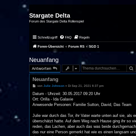
Stargate Delta
Forum des Stargate Delta Rollenspiel
Schnellzugriff
FAQ
Regeln
Foren-Übersicht
Forum RS
SGD 1
Neuanfang
S
Antworten
Neuanfang
B
von
Julie Johnson
»
Di Sep 21, 2021 6:37 pm
e
i
Datum - Uhrzeit: 30.05.2017 09:20 Uhr
t
Ort: Orilla - Ida Galaxie
r
a
Anwesende Personen: Familie Sutton, David, Das Team
g
Julie war durch das Tor, ihr Vater warte unten auf sie, als
überschätzt hatte. Auf dem Weg nach Hause ging ihr so vi
reden, das Lachen, aber auch das was beide durchgemacht
das nur eine Person gemerkt hat wie es einen langsam und