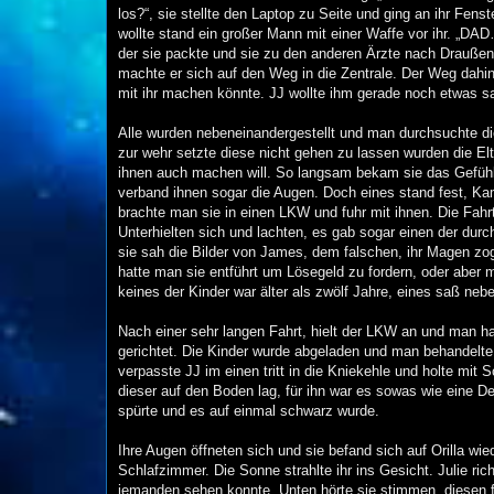
los?“, sie stellte den Laptop zu Seite und ging an ihr Fen
wollte stand ein großer Mann mit einer Waffe vor ihr. „DAD
der sie packte und sie zu den anderen Ärzte nach Draußen 
machte er sich auf den Weg in die Zentrale. Der Weg dah
mit ihr machen könnte. JJ wollte ihm gerade noch etwas s
Alle wurden nebeneinandergestellt und man durchsuchte di
zur wehr setzte diese nicht gehen zu lassen wurden die E
ihnen auch machen will. So langsam bekam sie das Gefühl 
verband ihnen sogar die Augen. Doch eines stand fest, Ka
brachte man sie in einen LKW und fuhr mit ihnen. Die Fahrt 
Unterhielten sich und lachten, es gab sogar einen der durc
sie sah die Bilder von James, dem falschen, ihr Magen z
hatte man sie entführt um Lösegeld zu fordern, oder aber m
keines der Kinder war älter als zwölf Jahre, eines saß neb
Nach einer sehr langen Fahrt, hielt der LKW an und man ha
gerichtet. Die Kinder wurde abgeladen und man behandelte 
verpasste JJ im einen tritt in die Kniekehle und holte mi
dieser auf den Boden lag, für ihn war es sowas wie eine 
spürte und es auf einmal schwarz wurde.
Ihre Augen öffneten sich und sie befand sich auf Orilla wi
Schlafzimmer. Die Sonne strahlte ihr ins Gesicht. Julie ric
jemanden sehen konnte. Unten hörte sie stimmen, diesen fo