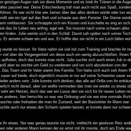
en geistigen Augen sah sie diese Momente und es trieb ihr Tränen in die Au
lles passiert war. Diese Entscheidung traf man auch nicht aus Spaß, sonder
uführen. Ihr war nicht klar wie James über das alles denken würde oder tun wür
rollt wie ein Igel auf das Bett und schaute aus dem Fenster. Die Sterne würd
ann verblassen. Sie schnappte sich ein Kissen und kuschelte es eng an sich.
sie das ihr Leben neu anfing, egal wie. Sie musste nach vorne schauen alles
n finden. Julie weinte sich in den Schlaf. David sah später nach seiner Tocht
u. Er atmete schwer ein und aus. Er hoffte das sie nicht in ein Loch fallen wür
 wurde es besser. Ihr Vater nahm sie viel mit zum Training und brachte ihr n
en viel über die Vergangenheit um diese auch ein wenig abzuschließen. Ihnen f
ufholen, doch das konnte man nicht. Julie suchte sich auch einen Job in der
 groß aber es reichte um Geld zu verdienen und um sich abzulenken von der
. Das Team und ihr Vater waren ihre Familie. Tim hatte sich auch seit ihrem
r sauer auf beide, doch eigentlich musste er nur auf seine Schwester sauer se
der anders sein. Julie konnte sich denken, das alle auf Orilla von ihr enttäu
herlich nicht darauf, aber sie wollte vermeiden das man sie wieder zu etwas ü
h sehr am Herzen, doch das war ein Luxus den sie sich für ihr neues Leben ni
s anderes, hier herrschte so was wie Ordnung und sie war eine normale Ärzti
auchte oder freihatten die man ihr Zustand, weil der Basisleiter ihr Mann war.
auchte auch nur etwas den Scharm spielen lassen, er konnte dann nur schwer
 ihr etwas. Nur was genau wusste sie nicht, vielleicht ein gewisser Reiz and
inen oder anderen Mann kennen der es ernst mit ihr meinte, doch am Ende war