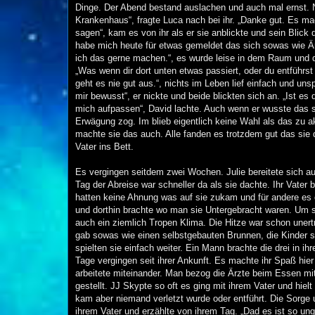
Dinge. Der Abend bestand auslachen und auch mal ernst. 
Krankenhaus“, fragte Luca nach bei ihr. „Danke gut. Es ma
sagen“, kam es von ihr als er sie anblickte und sein Blick d
habe mich heute für etwas gemeldet das sich sowas wie Är
ich das gerne machen.“, es wurde leise in dem Raum und da
„Was wenn dir dort unten etwas passiert, oder du entführs
geht es nie gut aus.“, nichts im Leben lief einfach und u
mir bewusst“, er nickte und beide blickten sich an. „Ist 
mich aufpassen“, David lachte. Auch wenn er wusste das s
Erwägung zog. Im blieb eigentlich keine Wahl als das zu 
machte sie das auch. Alle fanden es trotzdem gut das sie
Vater ins Bett.
Es vergingen seitdem zwei Wochen. Julie bereitete sich auf
Tag der Abreise war schneller da als sie dachte. Ihr Vater
hatten keine Ahnung was auf sie zukam und für andere es 
und dorthin brachte wo man sie Untergebracht waren. Um s
auch ein ziemlich Tropen Klima. Die Hitze war schon unert
gab sowas wie einen selbstgebauten Brunnen, die Kinder s
spielten sie einfach weiter. Ein Mann brachte die drei in ihr
Tage vergingen seit ihrer Ankunft. Es machte ihr Spaß hie
arbeitete miteinander. Man bezog die Ärzte beim Essen mit
gestellt. JJ Skypte so oft es ging mit ihrem Vater und hiel
kam aber niemand verletzt wurde oder entführt. Die Sorge 
ihrem Vater und erzählte von ihrem Tag. „Dad es ist so ung