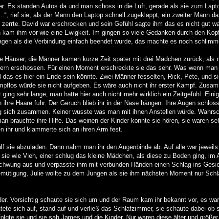
ster. Es standen Autos da und man schoss in die Luft, gerade als sie zum Lap
…“, rief sie, als der Mann den Laptop schnell zugeklappt, ein zweiter Mann d
zerrte. David war erschrocken und sein Gefühl sagte ihm das es nicht gut wa
in kam ihm vor wie eine Ewigkeit. Im gingen so viele Gedanken durch den Ko
agen als die Verbindung einfach beendet wurde, das machte es noch schlimm
e Häuser, die Männer kamen kurze Zeit später mit drei Mädchen zurück, als 
ltern erschossen. Für einen Moment erschreckte sie das sehr. Was wenn man
das es hier ein Ende sein könnte. Zwei Männer fesselten, Rick, Pete, und s
mpflos würde sie nicht aufgeben. Es wäre auch nicht ihr erster Kampf. Zusa
ging sehr lange, man hatte hier auch nicht mehr wirklich ein Zeitgefühl. Eini
h ihre Haare fuhr. Der Geruch blieb ihr in der Nase hängen. Ihre Augen schlos
og sich zusammen. Keiner wusste was man mit ihnen Anstellen würde. Wahrsc
an brauchte ihre Hilfe. Das weinen der Kinder konnte sie hören, sie waren seh
en ihr und klammerte sich an ihren Arm fest.
lf sie abzuladen. Dann nahm man ihr den Augenbinde ab. Auf alle war jeweils
sie wie Vieh, einer schlug das kleine Mädchen, als diese zu Boden ging, im 
t Schwung aus und verpasste ihm mit verbunden Händen einen Schlag ins Gesic
Demütigung, Julie wollte zu dem Jungen als sie ihm nächsten Moment nur Sch
eder. Vorsichtig schaute sie sich um und der Raum kam ihr bekannt vor, es wa
htete sich auf, stand auf und verließ das Schlafzimmer, sie schaute dabei ob 
lgte sie und sie sah James und die Kinder. Nur waren diese älter und größer.