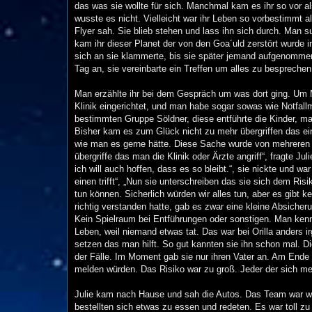
das was sie wollte für sich. Manchmal kam es ihr so vor a
wusste es nicht. Vielleicht war ihr Leben so vorbestimmt 
Flyer sah. Sie blieb stehen und lass ihn sich durch. Man s
kam ihr dieser Planet der von den Goa´uld zerstört wurde
sich an sie klammerte, bis sie später jemand aufgenommen 
Tag an, sie vereinbarte ein Treffen um alles zu besprechen
Man erzählte ihr bei dem Gespräch um was dort ging. Um M
Klinik eingerichtet, und man habe sogar sowas wie Notfal
bestimmten Gruppe Söldner, diese entführte die Kinder, ma
Bisher kam es zum Glück nicht zu mehr übergriffen das eine
wie man es gerne hätte. Diese Sache wurde von mehreren 
übergriffe das man die Klinik oder Ärzte angriff“, fragte Jul
ich will auch hoffen, dass es so bleibt.“, sie nickte und w
einen trifft“, „Nun sie unterschreiben das sie sich dem Ri
tun können. Sicherlich würden wir alles tun, aber es gibt 
richtig verstanden hatte, gab es zwar eine kleine Absicher
Kein Spielraum bei Entführungen oder sonstigen. Man ken
Leben, weil niemand etwas tat. Das war bei Orilla anders i
setzen das man hilft. So gut kannten sie ihn schon mal. D
der Fälle. Im Moment gab sie nur ihren Vater an. Am Ende u
melden würden. Das Risiko war zu groß. Jeder der sich m
Julie kam nach Hause und sah die Autos. Das Team war woh
bestellten sich etwas zu essen und redeten. Es war toll z