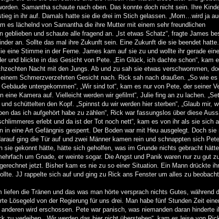
orden. Samantha schaute nach oben. Das konnte doch nicht sein. Ihre Kinde
stieg in ihr auf. Damals hatte sie die drei im Stich gelassen. „Mom…wird ja a
m es lächelnd von Samantha die ihre Mutter mit einem sehr freundlichen
geblieben und schaute alle fragend an. „Ist etwas Schatz“, fragte James be
nder an. Sollte das mal ihre Zukunft sein. Eine Zukunft die sie beendet hatte.
 sie eine Stimme in der Ferne. James kam auf sie zu und wollte ihr gerade ei
er und blickte in das Gesicht von Pete. „Ein Glück, ich dachte schon“, kam 
urchzechten Nacht mit den Jungs. Ab und zu sah sie etwas verschwommen, do
mit einem Schmerzverzehrten Gesicht nach. Rick sah nach draußen. „So wie es
n Gebäude untergekommen“, „Wir sind tot“, kam es nur von Pete, der seiner V
n eine Kamera auf. Vielleicht werden wir gefilmt“, Julie fing an zu lachen. „Set
und schüttelten den Kopf. „Spinnst du wir werden hier sterben“, „Glaub mir, w
rben das ich aufgehört habe zu zählen“, Rick war fassungslos über diese Aus
schlimmeres erlebt und da ist der Tot noch nett“, kam es von ihr als sie sich a
en in eine Art Gefängnis gesperrt. Der Boden war mit Heu ausgelegt. Doch si
 darauf ging die Tür auf und zwei Männer kamen rein und schnappten sich Pet
n sie gekonnt hätte, hätte sich geholfen, was im Grunde nichts gebracht hätt
 mehrfach um Gnade, er weinte sogar. Die Angst und Panik waren nur zu gut z
erechnet jetzt. Bisher kam es nie zu so einer Situation. Ein Mann drückte i
sollte. JJ rappelte sich auf und ging zu Rick ans Fenster um alles zu beobach
ihm liefen die Tränen und das was man hörte versprach nichts Gutes, während
rte Lösegeld von der Regierung für uns drei. Man habe fünf Stunden Zeit eine
anderen wird erschossen. Pete war panisch, was niemanden daran hinderte i
 verleihen. „Wir werden das hier nicht überstehen“, kam es leise von Rick