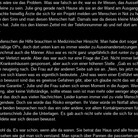
ls wäre sie das Problem. Was war falsch an ihr, war es ihr Wesen, das Ausse
alleine zu sein. Julie ging gerade nach Hause als sie an der Wand am Ausgang
uchte freiwillig Ärzte die sich für ein Projekt melden um Menschen in Not zu h
 in den Sinn und man diesen Menschen half. Damals war da dieses kleine Mä
hat. Julie riss den kleinen Zettel mit der Telefonnummer ab und rief dort am
.
enschen die Hilfe brauchten in Medizinischer Hinsicht. Man habe dort sogar 
lmäßige OPs, doch dort unten kam es immer wieder zu Auseinandersetzungen 
nchmal auch die Männer. Also war es nicht ganz ungefährlich dort runter zu 
r Verletzt wurde. Aber das war auch nur eine Frage der Zeit. Nicht immer lief
Krankenhäusern gesponsert, aber auch von einer höheren Stelle. „Gab es sc
ie neugierig nach. Die Frau auf der anderen Seite sah sie an. „Nein, bis jetzt n
ar sie sich klaren was es eigentlich bedeutete. „Und was wenn einer Entführt wi
siko bewusst sind das es gewisse Gefahren gibt, aber ich glaube nicht das wir
keine Garantie.“, Julie und die Frau sahen sich einen Moment in die Augen. We
ung, aber keine Vollständige, sollte etwas sein ist man mehr oder weniger abg
nt das doch aus vielen Nachrichten. Leider kamen immer viel zu viele Mens
rgendwie. Doch sie würde das Risiko eingehen. Ihr Vater würde im Notfall alle
ie beiden besprachen noch das ein oder andere, vor allem Kontaktpersonen für
nterschrieb Julie die Unterlagen. Es gab auch nicht sehr viele die sich für s
eldete war sich dessen bewusst.
l da. Es war schön, wenn alle da waren. Sie betrat das Haus und alle freute
u sehen wie gut man sich verstand. Man sprach über Pannen die passierten un