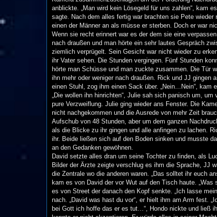
anblickte. „Man wird kein Lösegeld für uns zahlen“, kam es
sagte. Nach dem alles fertig war brachten sie Pete wieder r
einen der Männer an als müsse er sterben. Doch er war nic
Wenn sie recht erinnert war es der dem sie eine verpasse
nach draußen und man hörte ein sehr lautes Gespräch zw
ziemlich verprügelt. Sein Gesicht war nicht wieder zu er
ihr Vater sehen. Die Stunden vergingen. Fünf Stunden kon
hörte man Schüsse und man zuckte zusammen. Die Tür wur
ihn mehr oder weniger nach draußen. Rick und JJ gingen a
einen Stuhl, zog ihm einen Sack über. „Nein…Nein“, kam es
„Die wollen ihn hinrichten“, Julie sah sich panisch um, um
pure Verzweiflung. Julie ging wieder ans Fenster. Die Kam
nicht nachgekommen und die Ausrede von mehr Zeit brauche
Aufschub von 48 Stunden, aber um dem ganzen Nachdruck z
als die Blicke zu ihr gingen und alle anfingen zu lachen.
ihr. Beide ließen sich auf den Boden sinken und musste d
an den Gedanken gewöhnen.
David setzte alles dran um seine Tochter zu finden, als Lu
Bilder der Ärzte zeigte verschlug es ihm die Sprache, JJ w
die Zentrale wo die anderen waren. „Das solltet ihr euch a
kam es von David der vor Wut auf den Tisch haute. „Was so
es von Street der danach den Kopf senkte. „Ich lasse mein
nach. „David was hast du vor“, er hielt ihm am Arm fest. „I
bei Gott ich hoffe das er es tut…“, Hondo nickte und ließ 