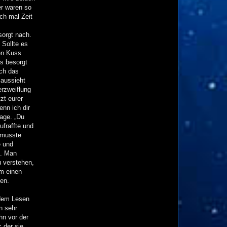
r waren so
uch mal Zeit
sorgt nach.
 Sollte es
nen Kuss
es besorgt
ch das
 aussieht
erzweiflung
zt eurer
enn ich dir
sage. „Du
ufraffte und
e musste
e und
e. Man
u verstehen,
hm einen
ten.
 dem Lesen
n sehr
hn vor der
 der sie