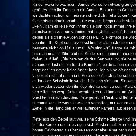
Kinder waren erwachsen. James war schon etwas grau gew
groß, es trieb ihr Tränen in die Augen. Ein ungutes Gefühl 
wir dachten schon wir müssten ohne dich Frühstücken“, ka
Gesichtsausdruck ansah. Julie war am Treppenende stehen 
„Nein“, kam es leise von ihr und sie sah noch immer ihre Ki
ihr aufweisen was sie verpasst hatte. „Julie…Julie“, hörte
geben als sich ihre Augen schlossen… Sie öffnete sie wied
von ihm. Ihr Kopf schmerzte schlimmer als nach einer d
besserte sich von Mal zu mal. „Wo sind wir“, fragte sie 
hat man uns Entführt und die Kinder sind in einem andere
freien Lauf ließ. „Die bereiten da draußen was vor, sie baue
schönstes lächeln ein für die Kamera.“, beide sahen sie an 
sage das ich davor keine Angst habe. Ich bin so oft gesto
vielleicht nicht aber ich und Pete schon“, „Ich habe schon 
es ihr aber Schwindelig wurde. Julie sah sich um. Sie war
sich wieder setzen den ihr Kopf drehte sich zu sehr. Kurz
schleiften ihn weg. Dieser wehrte sich und fing an um Wen
brachte ihn nach draußen. Pete geriet in Panik und flehte
niemand wusste was sie wirklich vorhatten, nur warum ausg
Zettel in die Hand den er vor laufender Kamera laut lesen 
Pete lass den Zettel laut vor, seine Stimme zitterte und 
lief die Kamera und alle zogen sich Masken auf. Man forde
hohen Geldbetrag zu überweisen oder aber einer nach dem 
Kamera zusammenzuschlagen um der Forderung Nachdruck zu