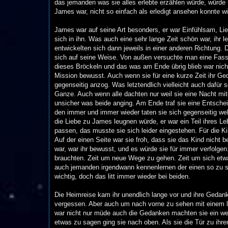
das jemanden was sie alles erlebte erzählen würde, würde 
James war, nicht so einfach als erledigt ansehen konnte wi
James war auf seine Art besonders, er war Einfühlsam, Li
sich in ihn. Was auch eine sehr lange Zeit schön war, ih
entwickelten sich dann jeweils in einer anderen Richtung. D
sich auf seine Weise. Von außen versuchte man eine Fassa
dieses Bröckeln und das was am Ende übrig blieb war nich
Mission bewusst. Auch wenn sie für eine kurze Zeit ihr G
gegenseitig anzog. Was letztendlich vielleicht auch dafür
Ganze. Auch wenn alle dachten nur weil sie eine Nacht mite
unsicher was beide anging. Am Ende traf sie eine Entsche
den immer und immer wieder taten sie sich gegenseitig we
die Liebe zu James leugnen würde, er war ein Teil ihres Le
passen, das musste sie sich leider eingestehen. Für die K
Auf der einen Seite war sie froh, dass sie das Kind nicht b
war, war ihr bewusst, und es würde sie für immer verfolgen.
brauchten. Zeit um neue Wege zu gehen. Zeit um sich etwas
auch jemanden irgendwann kennenlernen der einen so zu s
wichtig, doch das litt immer wieder bei beiden.
Die Heimreise kam ihr unendlich lange vor und ihre Gedan
vergessen. Aber auch um nach vorne zu sehen mit einem l
war nicht nur müde auch die Gedanken machten sie ein wen
etwas zu sagen ging sie nach oben. Als sie die Tür zu ihr